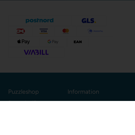
Puzzleshop
Information
Sognevejen 18
8380 Trige
Danmark
+45 86910300