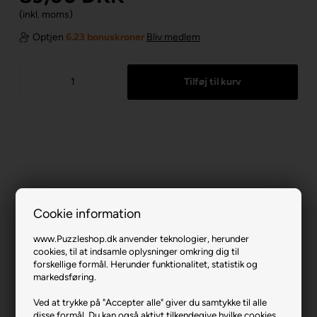
(inkl. moms)
Optjen
6.23 bonuskroner
Bliv medlem
Cookie information
www.Puzzleshop.dk anvender teknologier, herunder
cookies, til at indsamle oplysninger omkring dig til
forskellige formål. Herunder funktionalitet, statistik og
markedsføring.
The Art of Colour: Budapest.
Ved at trykke på "Accepter alle" giver du samtykke til alle
disse formål. Du kan også aktivt tilkendegive hvilke cookies