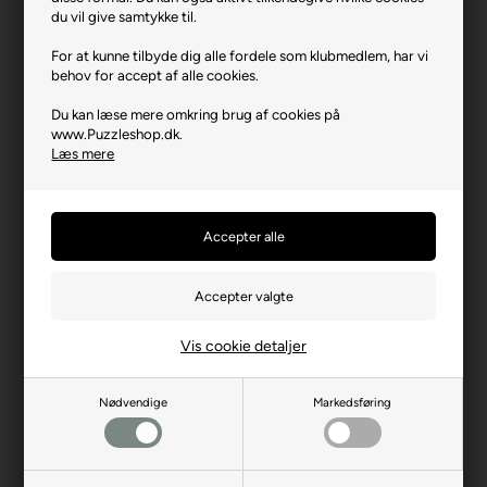
Varenr.: 1225-12107
du vil give samtykke til.
Producent
Trefl
For at kunne tilbyde dig alle fordele som klubmedlem, har vi
behov for accept af alle cookies.
Antal brikker
1000
Du kan læse mere omkring brug af cookies på
Længde i cm (ca.)
48
www.Puzzleshop.dk.
Bredde i cm (ca.)
68
Læs mere
Brikstørrelse i cm² (ca.)
3,2
Producentadresse
ul. Kontenerowa 25, PL-81-
155 Gdynia
Producent hjemmeside
trefl.com
Advarsler
Ikke til børn under 3 år.
Indeholder små dele.
Vis cookie detaljer
Nødvendige
Markedsføring