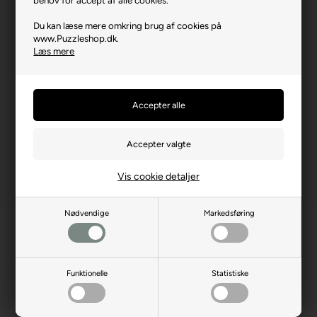
Brikstørrelse i cm² (ca.)
3,2
Du kan læse mere omkring brug af cookies på
www.Puzzleshop.dk.
Producentadresse
Robert-Bosch-Str. 1, DE-
Læs mere
88214 Ravensburg
Producent hjemmeside
ravensburger.org
Advarsler
Ikke til børn under 3 år.
Indeholder små dele.
Vis cookie detaljer
Nødvendige
Markedsføring
Funktionelle
Statistiske