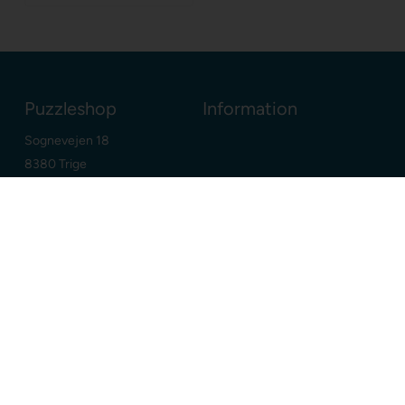
Puzzleshop
Information
Sognevejen 18
8380 Trige
Danmark
+45 86910300
info@puzzleshop.dk
CVR: DK29211752
Dine fordele
Google
E-mærket webshop
Dansk webshop