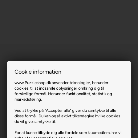
Cookie information
Taj Mahal.
www.Puzzleshop.dk anvender teknologier, herunder
cookies, til at indsamle oplysninger omkring dig til
forskellige formål. Herunder funktionalitet, statistik og
Varenr.: 0923-17438
markedsføring.
Producent
Ravensburger
Ved at trykke på "Accepter alle" giver du samtykke til alle
Antal brikker
1500
disse formål. Du kan også aktivt tilkendegive hvilke cookies
du vil give samtykke til.
Længde i cm (ca.)
80
For at kunne tilbyde dig alle fordele som klubmedlem, har vi
Bredde i cm (ca.)
60
behov for accept af alle cookies.