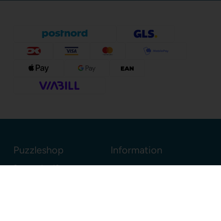
Puzzleshop
Information
Sognevejen 18
8380 Trige
Danmark
+45 86910300