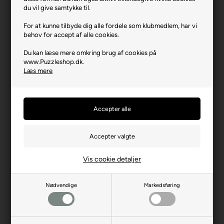
Varenr.: 0825-12001508
du vil give samtykke til.
Producent
Ravensburger
For at kunne tilbyde dig alle fordele som klubmedlem, har vi
behov for accept af alle cookies.
Antal brikker
1000
Du kan læse mere omkring brug af cookies på
Længde i cm (ca.)
70
www.Puzzleshop.dk.
Bredde i cm (ca.)
50
Læs mere
Brikstørrelse i cm² (ca.)
3,5
Producentadresse
Robert-Bosch-Str. 1, DE-
88214 Ravensburg
Producent hjemmeside
ravensburger.org
Advarsler
Ikke til børn under 3 år.
Indeholder små dele.
Vis cookie detaljer
Nødvendige
Markedsføring