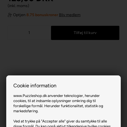
(inkl. moms)
Optjen
8.75 bonuskroner
Bliv medlem
Cookie information
www.Puzzleshop.dk anvender teknologier, herunder
cookies, til at indsamle oplysninger omkring dig til
forskellige formål. Herunder funktionalitet, statistik og
markedsføring.
Superman - Last Son of Krypton.
Ved at trykke på "Accepter alle" giver du samtykke til alle
disse formål. Du kan også aktivt tilkendegive hvilke cookies