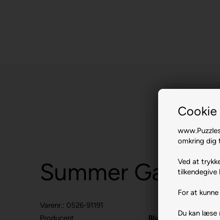
Cookie 
www.Puzzlesh
omkring dig t
Ved at trykke
Summer Garden.
tilkendegive 
For at kunne 
Varenr.: 0526-91191
Du kan læse
Producent
Bluebird