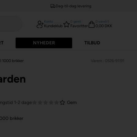
Dag-til-dag levering
Konto
0
gemt
0
vare(r)
Kundeklub
Favoritter
0,00 DKK
RT
NYHEDER
TILBUD
l 1000 brikker
Varenr.: 0526-91191
arden
ingstid 1-2 dage
Gem
1000 brikker