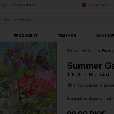
E-mærket webshop
Dansk webshop
PRODUCENT
TILBEHØR
GAVEKO
Puslespil
»
Antal brikker
»
Puslespi
Summer G
1000 br. Bluebird
11
stk
på lager
Lever
Puslespil fra Bluebird med 