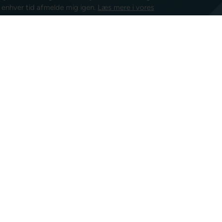
l enhver tid afmelde mig igen.
Læs mere i vores
isk post