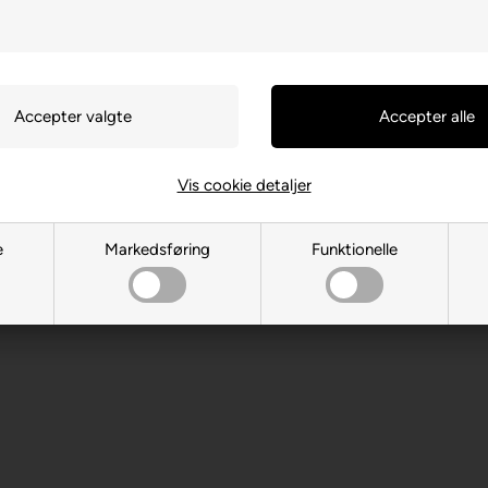
Vis cookie detaljer
FR-57460 Behren-Les-Forbach
e
Markedsføring
Funktionelle
 år. Indeholder små dele.