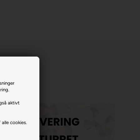
sninger
ring.
gså aktivt
 alle cookies.