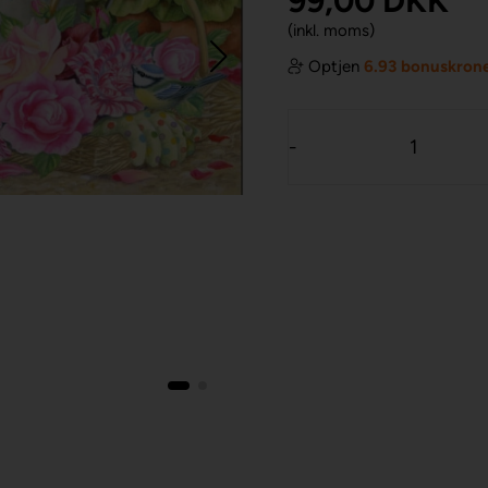
99,00
DKK
(inkl. moms)
Optjen
6.93 bonuskron
-