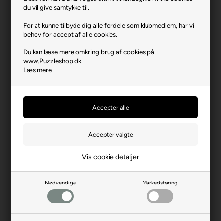
Varenr.: 0925-2277
du vil give samtykke til.
Producent
Enjoy
For at kunne tilbyde dig alle fordele som klubmedlem, har vi
behov for accept af alle cookies.
Antal brikker
1000
Du kan læse mere omkring brug af cookies på
Længde i cm (ca.)
48
www.Puzzleshop.dk.
Bredde i cm (ca.)
68
Læs mere
Brikstørrelse i cm² (ca.)
3,3
Producentadresse
Platanilor 2, RO-500470
Brasov
Producent hjemmeside
enjoy-puzzle.com
Advarsler
Ikke til børn under 3 år.
Indeholder små dele.
Vis cookie detaljer
Nødvendige
Markedsføring