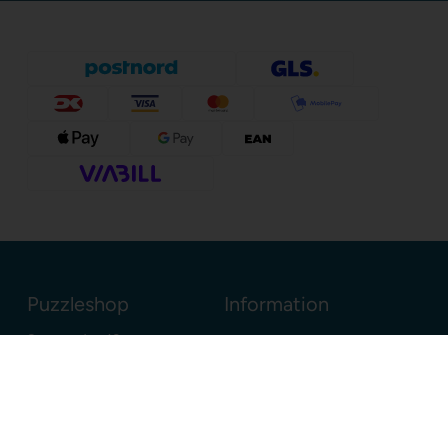
Puzzleshop
Information
Sognevejen 18
8380 Trige
Danmark
+45 86910300