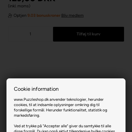
(inkl. moms)
Optjen
9.03 bonuskroner
Bliv medlem
Cookie information
www.Puzzleshop.dk anvender teknologier, herunder
cookies, til at indsamle oplysninger omkring dig til
forskellige formål. Herunder funktionalitet, statistik og
markedsføring.
Succulents.
Ved at trykke på "Accepter alle" giver du samtykke til alle
disse formål. Du kan også aktivt tilkendegive hvilke cookies