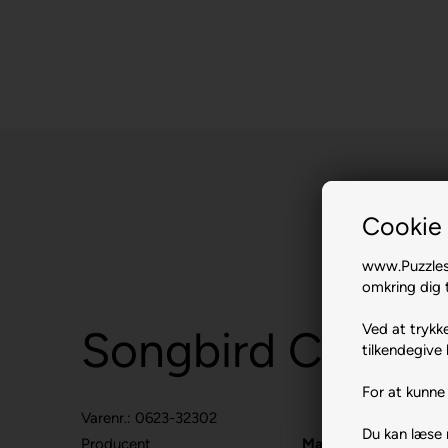
Cookie 
www.Puzzlesh
omkring dig t
Ved at trykke
Songbird Collage
tilkendegive 
For at kunne 
Varenr.: 0623-32302
Du kan læse
Producent
MasterPieces