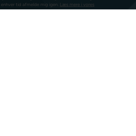
l enhver tid afmelde mig igen.
Læs mere i vores
isk post