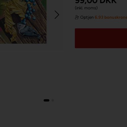
99,00
DKK
(inkl. moms)
Optjen
6.93 bonuskron