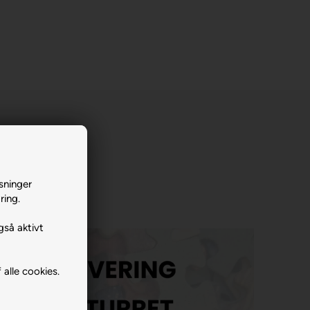
sninger
ring.
gså aktivt
 alle cookies.