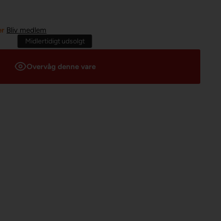
er
Bliv medlem
Midlertidigt udsolgt
Overvåg denne vare