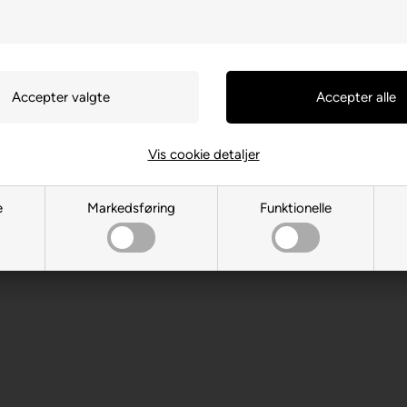
Vis cookie detaljer
oso, Oro Valley, 85755, USA
e
Markedsføring
Funktionelle
m
 år. Indeholder små dele.