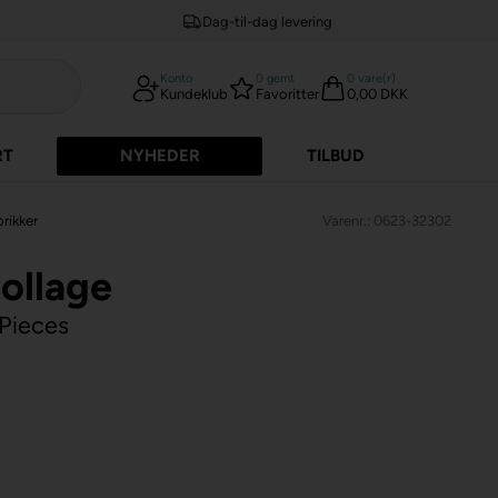
Dag-til-dag levering
Konto
0
gemt
0
vare(r)
Kundeklub
Favoritter
0,00 DKK
RT
NYHEDER
TILBUD
brikker
Varenr.: 0623-32302
ollage
rPieces