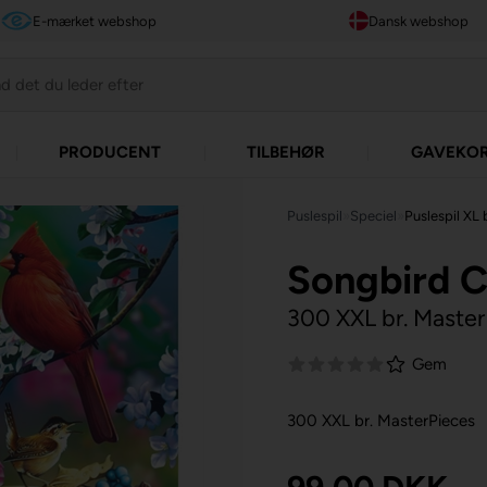
E-mærket webshop
Dansk webshop
PRODUCENT
TILBEHØR
GAVEKO
Puslespil
»
Speciel
»
Puslespil XL 
Songbird C
300 XXL br. Maste
Gem
300 XXL br. MasterPieces