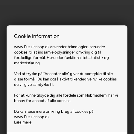
Cookie information
www.Puzzleshop.dk anvender teknologier, herunder
Secret Puzzle - Deepdive.
cookies, til at indsamle oplysninger omkring dig til
forskellige formål. Herunder funktionalitet, statistik og
markedsføring.
Varenr.: 1225-12103
Producent
Trefl
Ved at trykke på "Accepter alle" giver du samtykke til alle
disse formål. Du kan også aktivt tilkendegive hvilke cookies
Antal brikker
1000
du vil give samtykke til.
Længde i cm (ca.)
68
For at kunne tilbyde dig alle fordele som klubmedlem, har vi
behov for accept af alle cookies.
Bredde i cm (ca.)
48
Brikstørrelse i cm² (ca.)
3,2
Du kan læse mere omkring brug af cookies på
www.Puzzleshop.dk.
Producentadresse
ul. Kontenerowa 25, PL-81-
Læs mere
155 Gdynia