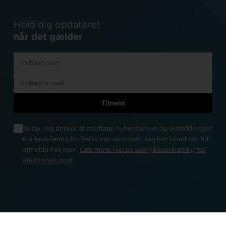
Hold dig opdateret
når det gælder
Ja tak, jeg ønsker at modtage nyhedsbreve og skræddersyet
markedsføring fra Dartshop via e-mail. Jeg kan til enhver tid
afmelde mig igen.
Læs mere i vores samtykkeerklæring for
elektronisk post