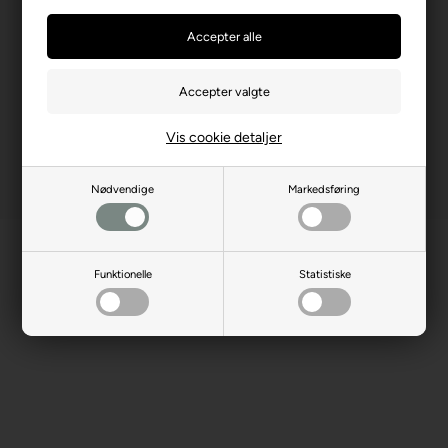
Producent hjemmeside
trefl.com
Advarsler
Ikke til børn under 3 år.
Indeholder små dele.
Vis cookie detaljer
Nødvendige
Markedsføring
Funktionelle
Statistiske