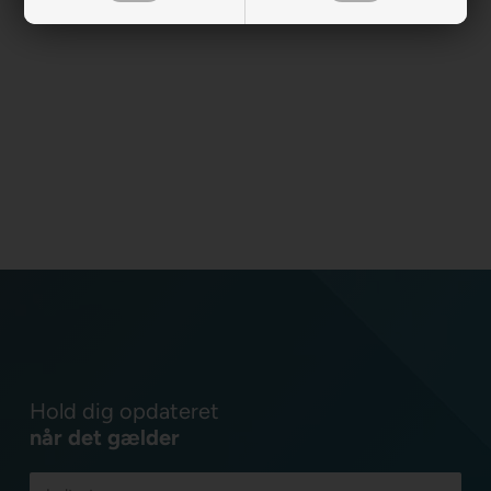
Hold dig opdateret
når det gælder