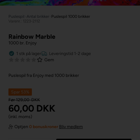
Puslespil
»
Antal brikker
»
Puslespil 1000 brikker
Varenr.: 1223-2112
Rainbow Marble
1000 br. Enjoy
1
stk
på lager
Leveringstid 1-2 dage
Gem
Puslespil fra Enjoy med 1000 brikker
Spar 53%
Før
129,00
DKK
60,00
DKK
(inkl. moms)
Optjen
0 bonuskroner
Bliv medlem