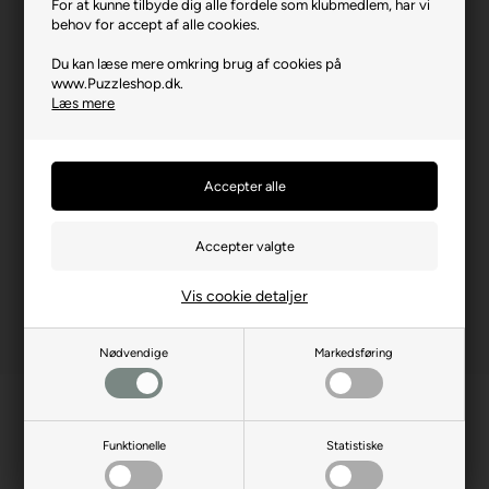
For at kunne tilbyde dig alle fordele som klubmedlem, har vi
Længde i cm (ca.)
68
behov for accept af alle cookies.
Bredde i cm (ca.)
48
Du kan læse mere omkring brug af cookies på
Brikstørrelse i cm² (ca.)
3,3
www.Puzzleshop.dk.
Læs mere
Producentadresse
Platanilor 2, RO-500470
Brasov
Producent hjemmeside
enjoy-puzzle.com
Advarsler
Ikke til børn under 3 år.
Indeholder små dele.
Vis cookie detaljer
Nødvendige
Markedsføring
Funktionelle
Statistiske