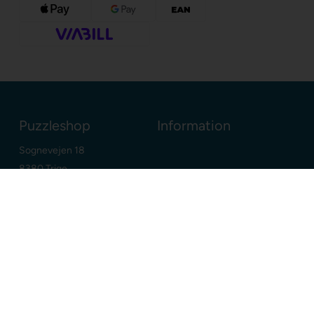
Puzzleshop
Information
Sognevejen 18
8380 Trige
Danmark
+45 86910300
info@puzzleshop.dk
CVR: DK29211752
Dine fordele
Google