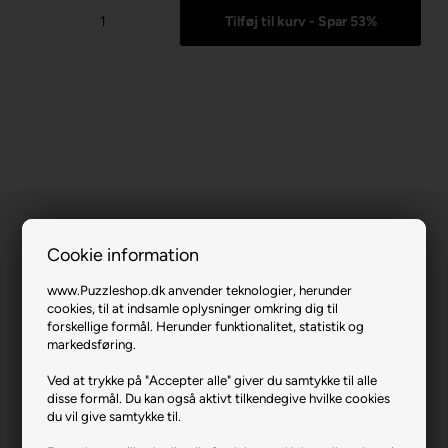
Cookie information
www.Puzzleshop.dk anvender teknologier, herunder
cookies, til at indsamle oplysninger omkring dig til
Rainbow Marble.
forskellige formål. Herunder funktionalitet, statistik og
markedsføring.
Varenr.: 1223-2112
Ved at trykke på "Accepter alle" giver du samtykke til alle
Producent
Enjoy
disse formål. Du kan også aktivt tilkendegive hvilke cookies
du vil give samtykke til.
Antal brikker
1000