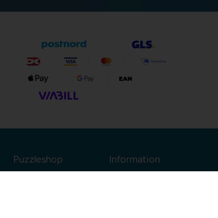
Puzzleshop
Information
Sognevejen 18
8380 Trige
Danmark