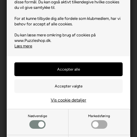
disse formål. Du kan også aktivt tilkendegive hvilke cookies
Varenr.: 0526-91145
du vil give samtykke til.
Producent
Bluebird
For at kunne tilbyde dig alle fordele som klubmedlem, har vi
Antal brikker
501
behov for accept af alle cookies.
Længde i cm (ca.)
44 (diameter)
Du kan læse mere omkring brug af cookies på
www.Puzzleshop.dk.
Bredde i cm (ca.)
44 (diameter)
Læs mere
Brikstørrelse i cm² (ca.)
3,0
Producentadresse
8 rue James Joule, FR-
57460 Behren-Les-
Forbach
Producent hjemmeside
bluebird-puzzle.com
Advarsler
Ikke til børn under 3 år.
Vis cookie detaljer
Indeholder små dele.
Nødvendige
Markedsføring