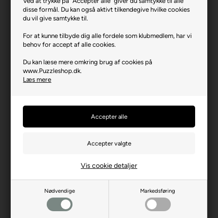
Ved at trykke på "Accepter alle" giver du samtykke til alle
Puzzle Creative - Greetings from London.
disse formål. Du kan også aktivt tilkendegive hvilke cookies
du vil give samtykke til.
Varenr.: 0526-37563
For at kunne tilbyde dig alle fordele som klubmedlem, har vi
Producent
Trefl
behov for accept af alle cookies.
Antal brikker
500
Du kan læse mere omkring brug af cookies på
www.Puzzleshop.dk.
Længde i cm (ca.)
48
Læs mere
Bredde i cm (ca.)
34
Brikstørrelse i cm² (ca.)
3,2
Producentadresse
ul. Kontenerowa 25, PL-81-
155 Gdynia
Producent hjemmeside
trefl.com
Vis cookie detaljer
Advarsler
Ikke til børn under 3 år.
Indeholder små dele.
Nødvendige
Markedsføring