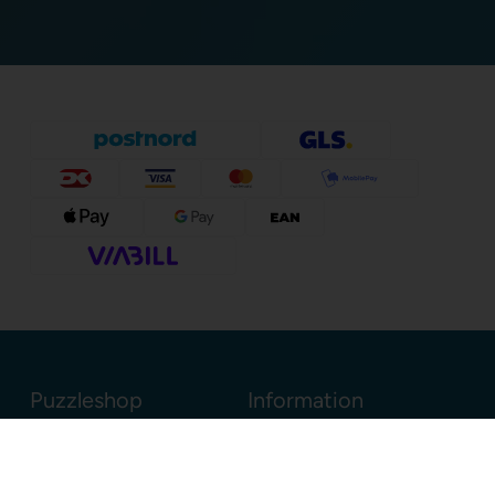
Puzzleshop
Information
Sognevejen 18
8380 Trige