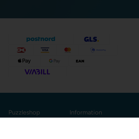
Puzzleshop
Information
Sognevejen 18
8380 Trige