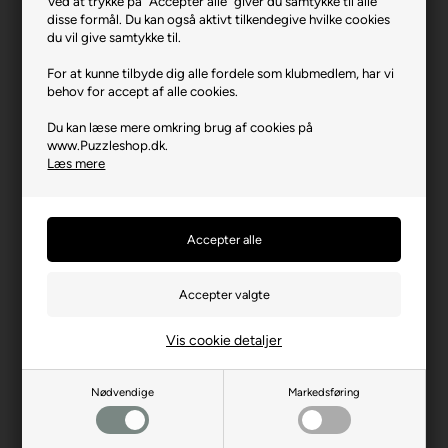
Ved at trykke på "Accepter alle" giver du samtykke til alle
Puzzle Creative - Butterfly Collection.
disse formål. Du kan også aktivt tilkendegive hvilke cookies
du vil give samtykke til.
Varenr.: 0526-37561
For at kunne tilbyde dig alle fordele som klubmedlem, har vi
Producent
Trefl
behov for accept af alle cookies.
Antal brikker
500
Du kan læse mere omkring brug af cookies på
www.Puzzleshop.dk.
Længde i cm (ca.)
48
Læs mere
Bredde i cm (ca.)
34
Brikstørrelse i cm² (ca.)
3,2
Producentadresse
ul. Kontenerowa 25, PL-81-
155 Gdynia
Producent hjemmeside
trefl.com
Vis cookie detaljer
Advarsler
Ikke til børn under 3 år.
Indeholder små dele.
Nødvendige
Markedsføring