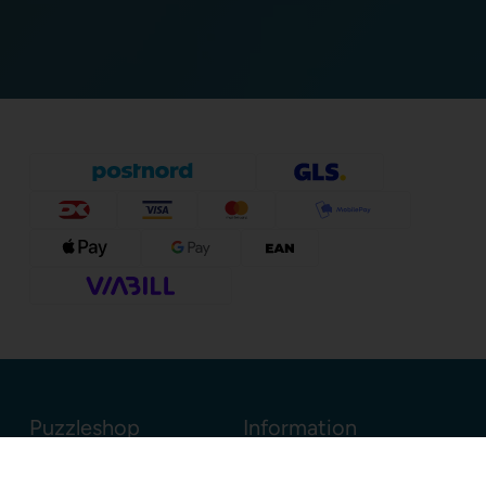
Puzzleshop
Information
Sognevejen 18