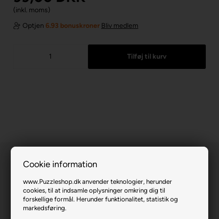
(inkl. moms)
Optjen
6.93 bonuskroner
Bliv medlem
Cookie information
www.Puzzleshop.dk anvender teknologier, herunder
cookies, til at indsamle oplysninger omkring dig til
forskellige formål. Herunder funktionalitet, statistik og
Prismatic Peggy.
markedsføring.