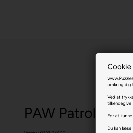
Cookie 
www.Puzzlesh
omkring dig t
Ved at trykke
tilkendegive 
PAW Patrol.
For at kunne 
Du kan læse