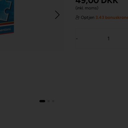
49,00
DKK
(inkl. moms)
Optjen
3.43 bonuskron
-