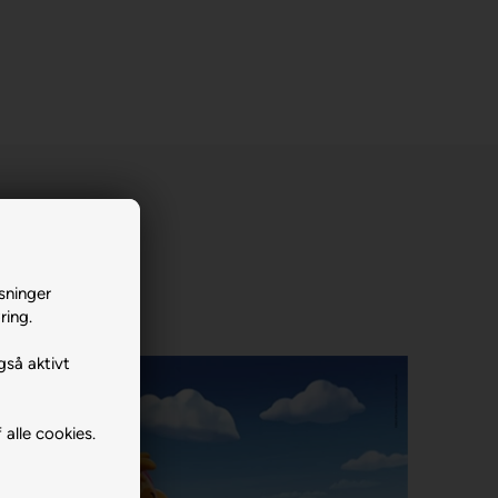
sninger
ring.
gså aktivt
 alle cookies.