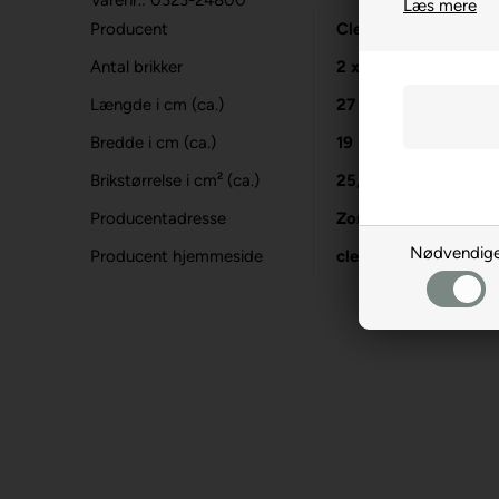
Varenr.: 0323-24800
Læs mere
Producent
Clementoni
Antal brikker
2 x 20
Længde i cm (ca.)
27
Bredde i cm (ca.)
19
Brikstørrelse i cm² (ca.)
25,6
Producentadresse
Zona Ind.le Fonteno
Nødvendig
Producent hjemmeside
clementoni.com