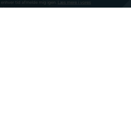
l enhver tid afmelde mig igen.
Læs mere i vores
isk post