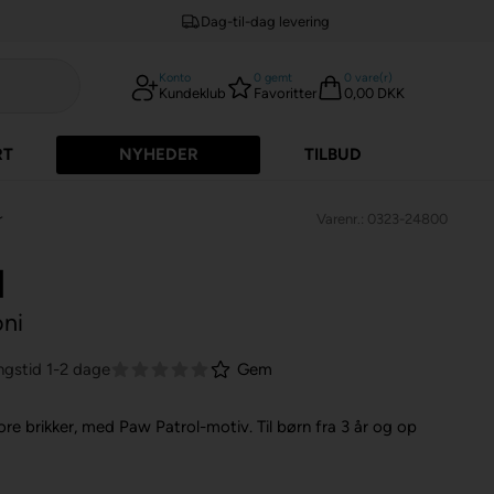
Dag-til-dag levering
Konto
0
gemt
0
vare(r)
Kundeklub
Favoritter
0,00 DKK
RT
NYHEDER
TILBUD
r
Varenr.: 0323-24800
l
oni
ngstid 1-2 dage
Gem
ore brikker, med Paw Patrol-motiv.
Til børn fra 3 år og op