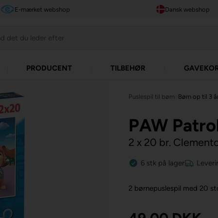
E-mærket webshop
Dansk webshop
PRODUCENT
TILBEHØR
GAVEKO
Puslespil til børn
»
Børn op til 3 å
PAW Patro
2 x 20 br. Clement
6
stk
på lager
Leveri
2 børnepuslespil med 20 st