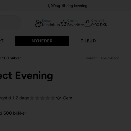
Dag-til-dag levering
Konto
0
gemt
0
vare(r)
Kundeklub
Favoritter
0,00 DKK
RT
NYHEDER
TILBUD
l 500 brikker
Varenr.: 1124-54022
ect Evening
ngstid 1-2 dage
Gem
ed 500 brikker