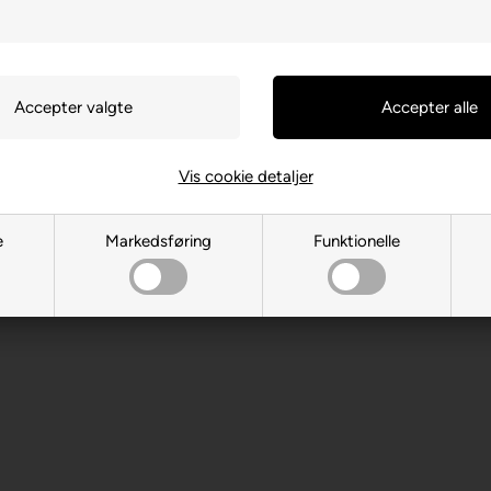
Vis cookie detaljer
 PL-31-263 Kraków
e
Markedsføring
Funktionelle
 år. Indeholder små dele.