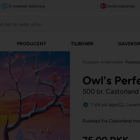
E-mærket webshop
Dansk webshop
PRODUCENT
TILBEHØR
GAVEKO
Puslespil
»
Antal brikker
»
Puslespi
Owl's Perf
500 br. Castorland
7
stk
på lager
Leveri
Puslespil fra Castorland m