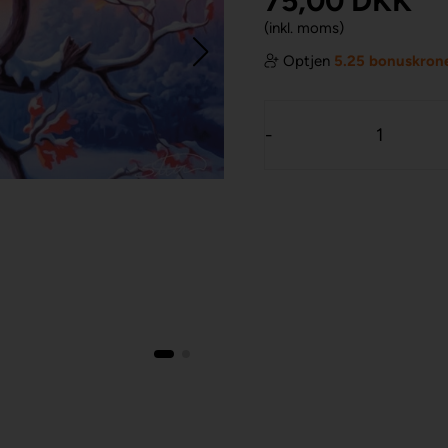
75,00
DKK
(inkl. moms)
Optjen
5.25 bonuskron
-