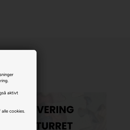
sninger
ring.
gså aktivt
 alle cookies.