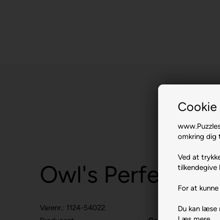
Cookie 
www.Puzzlesh
omkring dig t
Ved at trykke
Owl's Perfect Ev
tilkendegive 
For at kunne 
Varenr.: 1124-54022
Du kan læse
Læs mere