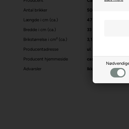
Producent
Castorland
Antal brikker
500
Længde i cm (ca.)
47
Bredde i cm (ca.)
33
Brikstørrelse i cm² (ca.)
3,1
Producentadresse
ul. W. Łokietka 119,
Producent hjemmeside
castorland.pl
Nødvendig
Advarsler
Ikke til børn under 3