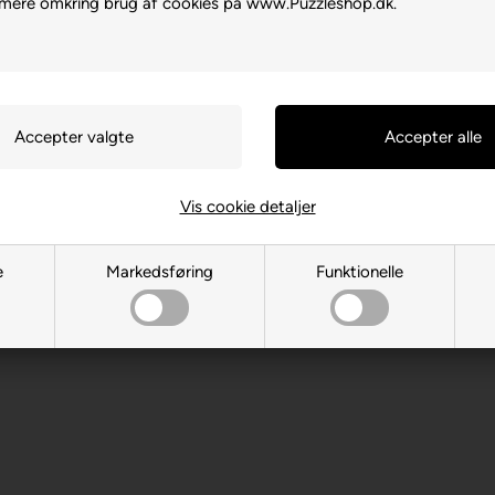
 mere omkring brug af cookies på www.Puzzleshop.dk.
Vis cookie detaljer
oso, Oro Valley, 85755, USA
e
Markedsføring
Funktionelle
m
 år. Indeholder små dele.