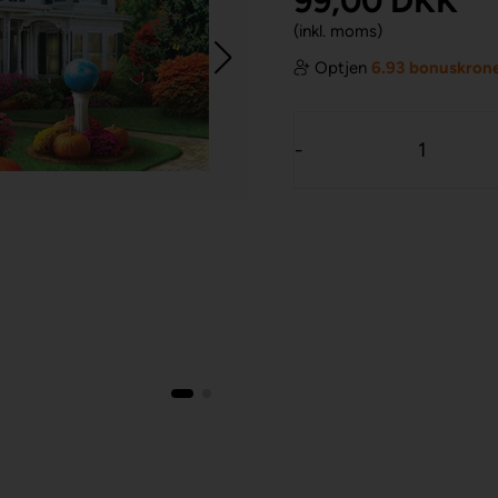
99,00
DKK
(inkl. moms)
Optjen
6.93 bonuskron
-