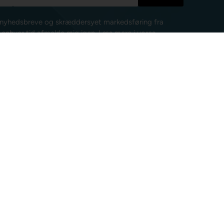
e nyhedsbreve og skræddersyet markedsføring fra
l enhver tid afmelde mig igen.
Læs mere i vores
isk post