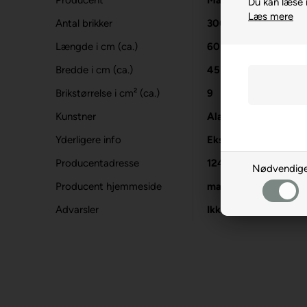
Producent
MasterPieces
Du kan læse
Læs mere
Antal brikker
300 XXL
Længde i cm (ca.)
60
Bredde i cm (ca.)
45
Brikstørrelse i cm² (ca.)
9
Kunstner
Alan Giana
Yderligere info
Ekstra store brikker
Producentadresse
12475 N Rancho Vist
Nødvendig
Producent hjemmeside
masterpiecesinc.co
Advarsler
Ikke til børn under 3