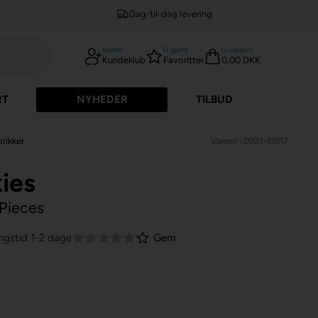
Dag-til-dag levering
Konto
0
gemt
0
vare(r)
Kundeklub
Favoritter
0,00 DKK
RT
NYHEDER
TILBUD
brikker
Varenr.: 0921-31917
ies
rPieces
ngstid 1-2 dage
Gem