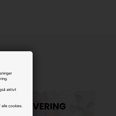
sninger
ring.
gså aktivt
 alle cookies.