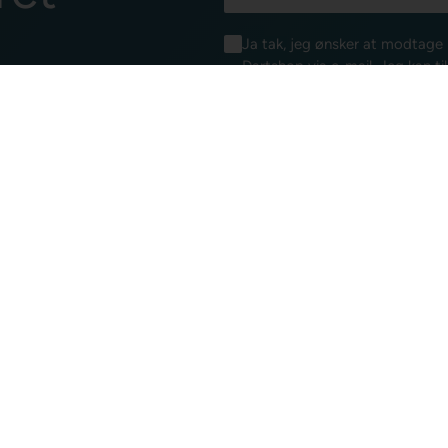
Ja tak, jeg ønsker at modtag
Dartshop via e-mail. Jeg kan ti
samtykkeerklæring for elektron