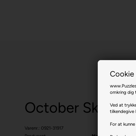
Cookie 
www.Puzzlesh
omkring dig t
October Skies.
Ved at trykke
tilkendegive 
For at kunne 
Varenr.: 0921-31917