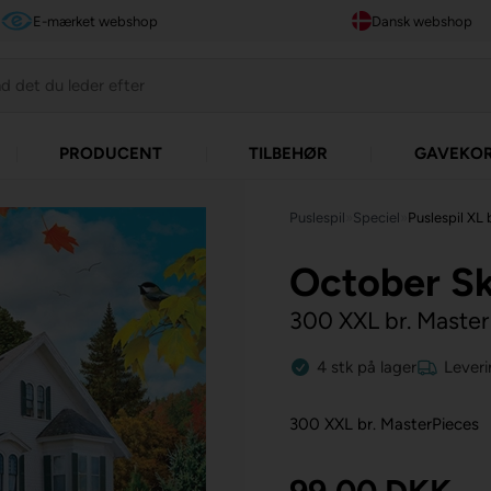
E-mærket webshop
Dansk webshop
PRODUCENT
TILBEHØR
GAVEKO
Puslespil
»
Speciel
»
Puslespil XL 
October Sk
300 XXL br. Maste
4
stk
på lager
Leveri
300 XXL br. MasterPieces