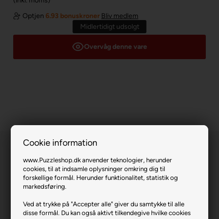
(inkl. moms)
Optjen
6.93 bonuskroner
Bliv medlem
Midlertidigt udsolgt
Overvåg denne vare
Cookie information
www.Puzzleshop.dk anvender teknologier, herunder
cookies, til at indsamle oplysninger omkring dig til
forskellige formål. Herunder funktionalitet, statistik og
markedsføring.
Night Party.
Ved at trykke på "Accepter alle" giver du samtykke til alle
disse formål. Du kan også aktivt tilkendegive hvilke cookies
Varenr.: 1125-1205