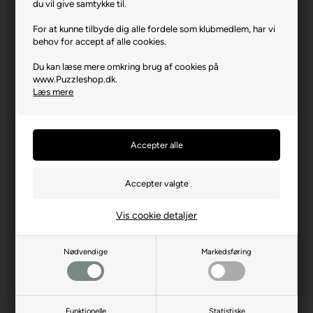
du vil give samtykke til.
Producent
Anatolian
For at kunne tilbyde dig alle fordele som klubmedlem, har vi
Antal brikker
1000
behov for accept af alle cookies.
Længde i cm (ca.)
66
Du kan læse mere omkring brug af cookies på
www.Puzzleshop.dk.
Bredde i cm (ca.)
48
Læs mere
Brikstørrelse i cm² (ca.)
3,2
Producentadresse
Saray Mh. Aksoy Cd. 22,
TR-06980, Ankara
Producent hjemmeside
anatolian.com.tr
Advarsler
Ikke til børn under 3 år.
Indeholder små dele.
Vis cookie detaljer
Nødvendige
Markedsføring
Funktionelle
Statistiske