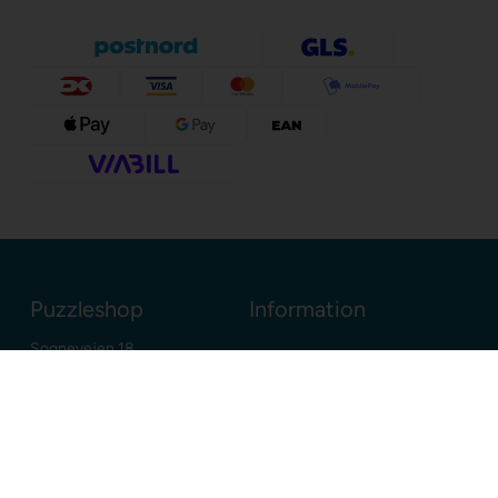
Puzzleshop
Information
Sognevejen 18
8380 Trige
Danmark
+45 86910300
info@puzzleshop.dk