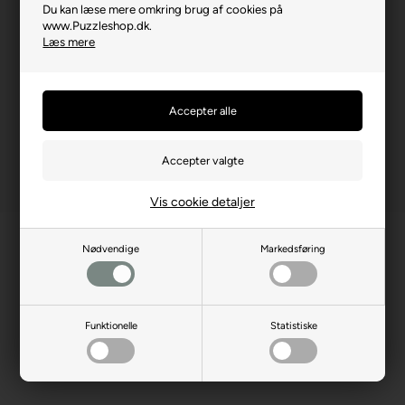
Du kan læse mere omkring brug af cookies på
Brikstørrelse i cm² (ca.)
18
www.Puzzleshop.dk.
Læs mere
Producentadresse
ul. Kontenerowa 25, PL-81-
155 Gdynia
Producent hjemmeside
trefl.com
Vis cookie detaljer
Nødvendige
Markedsføring
Funktionelle
Statistiske