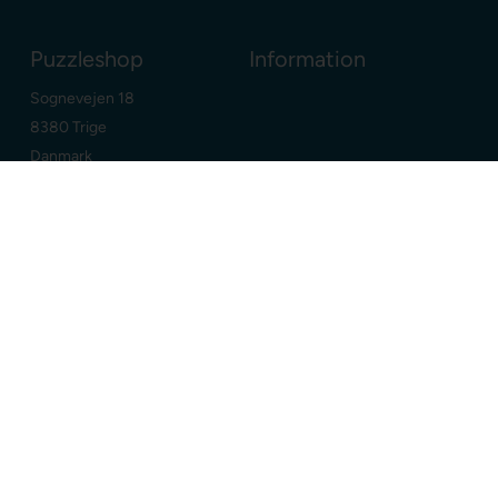
Puzzleshop
Information
Sognevejen 18
8380 Trige
Danmark
+45 86910300
info@puzzleshop.dk
CVR: DK29211752
Dine fordele
Google
E-mærket webshop
Dansk webshop
Dag-til-dag levering
Fri fragt over
400,00 DKK
365 dages returret