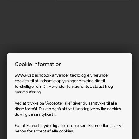
Cookie information
www.Puzzleshop.dk anvender teknologier, herunder
cookies, til at indsamle oplysninger omkring dig til
Mickey Mouse Funhouse.
forskellige formål. Herunder funktionalitet, statistik og
markedsføring.
Varenr.: 0823-18289
Producent
Trefl
Ved at trykke på "Accepter alle" giver du samtykke til alle
disse formål. Du kan også aktivt tilkendegive hvilke cookies
Antal brikker
30
du vil give samtykke til.
Længde i cm (ca.)
27
For at kunne tilbyde dig alle fordele som klubmedlem, har vi
behov for accept af alle cookies.
Bredde i cm (ca.)
20