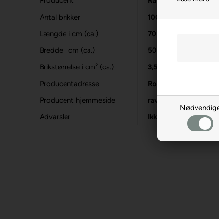
Producent
Ravensburger
Antal brikker
1000
Længde i cm (ca.)
70
Bredde i cm (ca.)
50
Brikstørrelse i cm² (ca.)
3,5
Producentadresse
Robert-Bosch-Str. 1
Producent hjemmeside
ravensburger.org
Nødvendig
Advarsler
Ikke til børn under 3