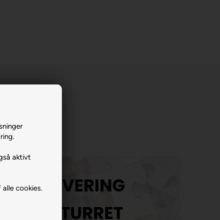
sninger
ring.
gså aktivt
 alle cookies.