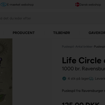
E-mærket webshop
Dansk webshop
PRODUCENT
TILBEHØR
GAVEKO
Puslespil
»
Antal brikker
»
Puslespi
Life Circle
1000 br. Ravensbu
4
stk
på lager
Leveri
Puslespil fra Ravensburger