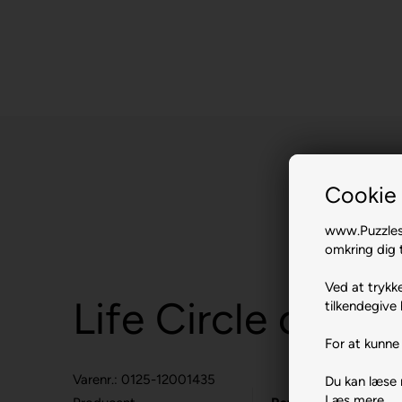
Cookie 
www.Puzzlesh
omkring dig t
Ved at trykke
Life Circle of But
tilkendegive 
For at kunne 
Varenr.: 0125-12001435
Du kan læse
Læs mere