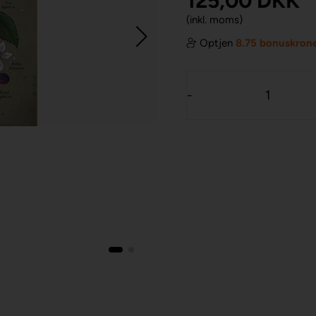
125,00
DKK
(inkl. moms)
Optjen
8.75 bonuskron
-