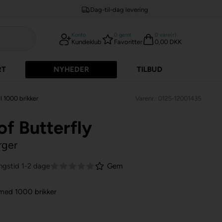
Dag-til-dag levering
Konto
0
gemt
0
vare(r)
Kundeklub
Favoritter
0,00 DKK
RT
NYHEDER
TILBUD
l 1000 brikker
Varenr.: 0125-12001435
 of Butterfly
rger
ngstid 1-2 dage
Gem
 med 1000 brikker