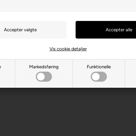
Vis cookie detaljer
, DE-88214 Ravensburg
e
Markedsføring
Funktionelle
 år. Indeholder små dele.