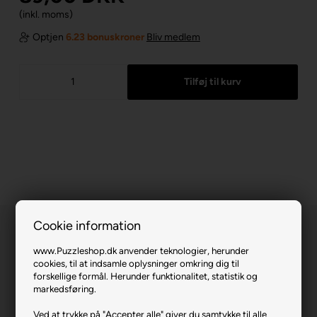
(inkl. moms)
Optjen
6.23 bonuskroner
Bliv medlem
Cookie information
www.Puzzleshop.dk anvender teknologier, herunder
cookies, til at indsamle oplysninger omkring dig til
forskellige formål. Herunder funktionalitet, statistik og
markedsføring.
Leopards in the Painting Studio.
Ved at trykke på "Accepter alle" giver du samtykke til alle