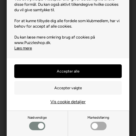
disse formål. Du kan også aktivt tilkendegive hvilke cookies
Varenr.: 0526-12145
du vil give samtykke til.
Producent
Trefl
For at kunne tilbyde dig alle fordele som klubmedlem, har vi
Antal brikker
1000
behov for accept af alle cookies.
Længde i cm (ca.)
48
Du kan læse mere omkring brug af cookies på
www.Puzzleshop.dk.
Bredde i cm (ca.)
68
Læs mere
Brikstørrelse i cm² (ca.)
3,2
Kunstner
Vincent van Gogh
Producentadresse
ul. Kontenerowa 25, PL-81-
155 Gdynia
Producent hjemmeside
trefl.com
Advarsler
Ikke til børn under 3 år.
Vis cookie detaljer
Indeholder små dele.
Nødvendige
Markedsføring