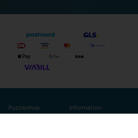
Puzzleshop
Information
Sognevejen 18
8380 Trige
Danmark