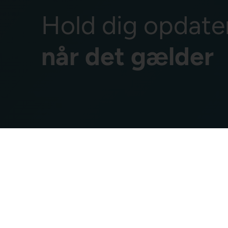
Hold dig opdate
når det gælder