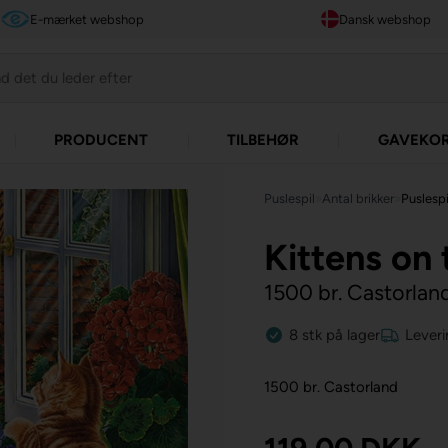
E-mærket webshop
Dansk webshop
PRODUCENT
TILBEHØR
GAVEKO
Puslespil
»
Antal brikker
»
Puslespi
Kittens on
1500 br. Castorlan
8
stk
på lager
Leveri
1500 br. Castorland