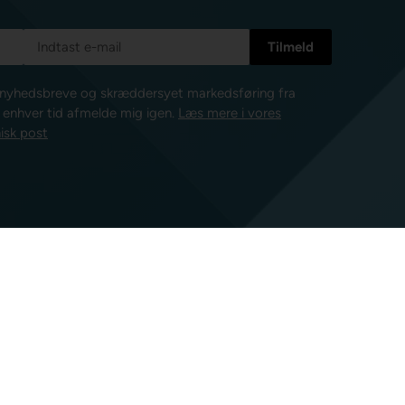
e nyhedsbreve og skræddersyet markedsføring fra
l enhver tid afmelde mig igen.
Læs mere i vores
isk post