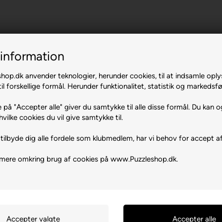
of.
information
op.dk anvender teknologier, herunder cookies, til at indsamle oply
il forskellige formål. Herunder funktionalitet, statistik og markedsfø
 på "Accepter alle" giver du samtykke til alle disse formål. Du kan o
hvilke cookies du vil give samtykke til.
tilbyde dig alle fordele som klubmedlem, har vi behov for accept af
 mere omkring brug af cookies på www.Puzzleshop.dk.
 PL-31-263 Kraków