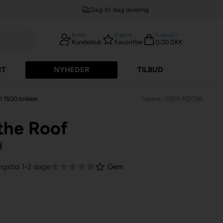
Dag-til-dag levering
Konto
0
gemt
0
vare(r)
Kundeklub
Favoritter
0,00 DKK
RT
NYHEDER
TILBUD
l 1500 brikker
Varenr.: 0323-152056
 the Roof
d
ngstid 1-2 dage
Gem