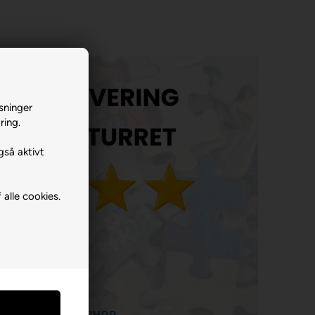
sninger
ring.
gså aktivt
 alle cookies.