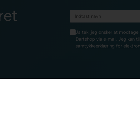
ret
Ja tak, jeg ønsker at modtag
Dartshop via e-mail. Jeg kan ti
samtykkeerklæring for elektron