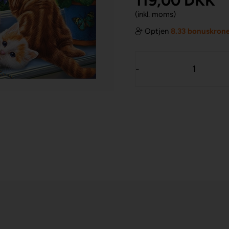
119,00
DKK
(inkl. moms)
Optjen
8.33 bonuskron
-