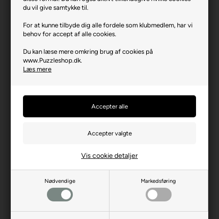
Varenr.: 0526-2367
du vil give samtykke til.
Producent
Enjoy
For at kunne tilbyde dig alle fordele som klubmedlem, har vi
behov for accept af alle cookies.
Antal brikker
1000
Du kan læse mere omkring brug af cookies på
Længde i cm (ca.)
48
www.Puzzleshop.dk.
Bredde i cm (ca.)
68
Læs mere
Brikstørrelse i cm² (ca.)
3,3
Producentadresse
Platanilor 2, RO-500470
Brasov
Producent hjemmeside
enjoy-puzzle.com
Advarsler
Ikke til børn under 3 år.
Indeholder små dele.
Vis cookie detaljer
Nødvendige
Markedsføring