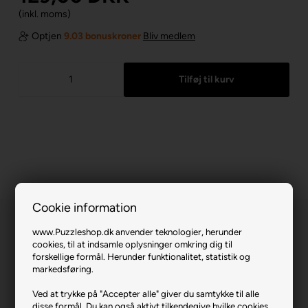
(inkl. moms)
Optjen
9.03 bonuskroner
Bliv medlem
Cookie information
www.Puzzleshop.dk anvender teknologier, herunder
cookies, til at indsamle oplysninger omkring dig til
forskellige formål. Herunder funktionalitet, statistik og
markedsføring.
Jellyfish Glow.
Ved at trykke på "Accepter alle" giver du samtykke til alle
disse formål. Du kan også aktivt tilkendegive hvilke cookies