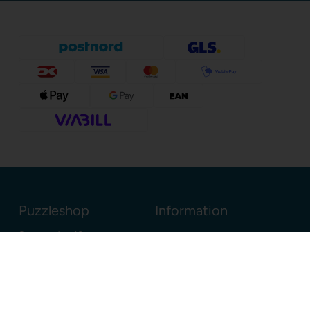
Puzzleshop
Information
Sognevejen 18
8380 Trige
Danmark
+45 86910300