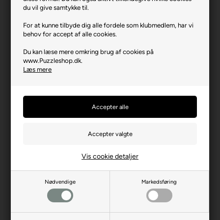
Varenr.: 0726-12001825
du vil give samtykke til.
Producent
Ravensburger
For at kunne tilbyde dig alle fordele som klubmedlem, har vi
behov for accept af alle cookies.
Antal brikker
3000
Du kan læse mere omkring brug af cookies på
Længde i cm (ca.)
121
www.Puzzleshop.dk.
Bredde i cm (ca.)
80
Læs mere
Brikstørrelse i cm² (ca.)
3,2
Producentadresse
Robert-Bosch-Str. 1, DE-
88214 Ravensburg
Producent hjemmeside
ravensburger.org
Advarsler
Ikke til børn under 3 år.
Indeholder små dele.
Vis cookie detaljer
Nødvendige
Markedsføring