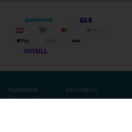
Puzzleshop
Information
Sognevejen 18
8380 Trige
Danmark
+45 86910300