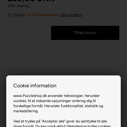
(inkl. moms)
Optjen
16.73 bonuskroner
Bliv medlem
Cookie information
www.Puzzleshop.dk anvender teknologier, herunder
cookies, til at indsamle oplysninger omkring dig til
forskellige formål. Herunder funktionalitet, statistik og
markedsføring.
Isle of Sights.
Ved at trykke på "Accepter alle" giver du samtykke til alle
disse formål. Du kan også aktivt tilkendegive hvilke cookies