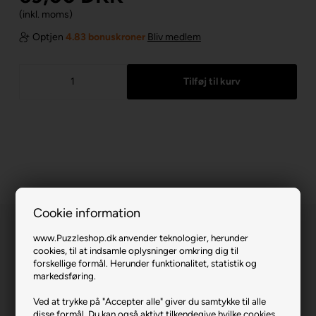
(inkl. moms)
Optjen
4.83 bonuskroner
Bliv medlem
Cookie information
www.Puzzleshop.dk anvender teknologier, herunder
cookies, til at indsamle oplysninger omkring dig til
forskellige formål. Herunder funktionalitet, statistik og
markedsføring.
Insects in the Meadow.
Ved at trykke på "Accepter alle" giver du samtykke til alle
disse formål. Du kan også aktivt tilkendegive hvilke cookies