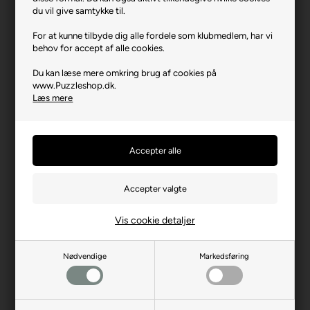
Varenr.: 0325-23103
du vil give samtykke til.
Producent
Trefl
For at kunne tilbyde dig alle fordele som klubmedlem, har vi
behov for accept af alle cookies.
Antal brikker
300
Du kan læse mere omkring brug af cookies på
Længde i cm (ca.)
40
www.Puzzleshop.dk.
Bredde i cm (ca.)
60
Læs mere
Brikstørrelse i cm² (ca.)
8,0
Producentadresse
ul. Kontenerowa 25, PL-81-
155 Gdynia
Producent hjemmeside
trefl.com
Advarsler
Ikke til børn under 3 år.
Indeholder små dele.
Vis cookie detaljer
Nødvendige
Markedsføring