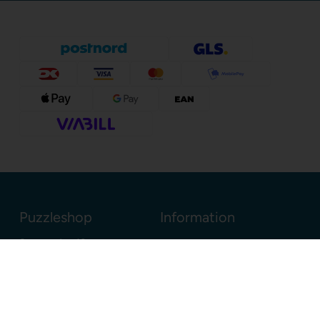
Puzzleshop
Information
Sognevejen 18
8380 Trige
Danmark
+45 86910300