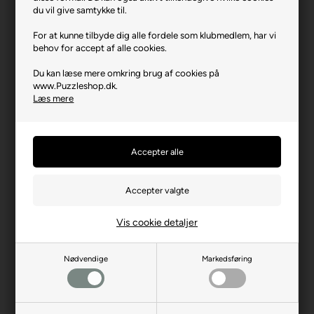
du vil give samtykke til.
Producent
Educa
For at kunne tilbyde dig alle fordele som klubmedlem, har vi
Antal brikker
500
behov for accept af alle cookies.
Længde i cm (ca.)
48
Du kan læse mere omkring brug af cookies på
Bredde i cm (ca.)
34
www.Puzzleshop.dk.
Læs mere
Brikstørrelse i cm² (ca.)
3,3
Producentadresse
Carrer d'Osona, 1, ES-
08192 Sant Quirze del
Vallès
Producent hjemmeside
educaborras.com
Advarsler
Ikke til børn under 3 år.
Indeholder små dele.
Vis cookie detaljer
Nødvendige
Markedsføring