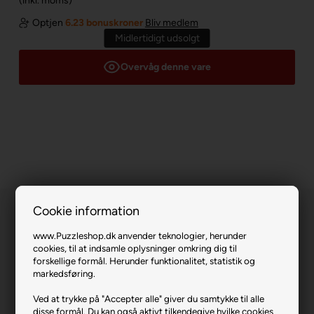
(inkl. moms)
Optjen
6.23 bonuskroner
Bliv medlem
Midlertidigt udsolgt
Overvåg denne vare
Cookie information
www.Puzzleshop.dk anvender teknologier, herunder
cookies, til at indsamle oplysninger omkring dig til
forskellige formål. Herunder funktionalitet, statistik og
markedsføring.
Ice Cream Van.
Ved at trykke på "Accepter alle" giver du samtykke til alle
Varenr.: 0626-20546
disse formål. Du kan også aktivt tilkendegive hvilke cookies