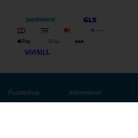
Puzzleshop
Information
Sognevejen 18
8380 Trige
Danmark
+45 86910300