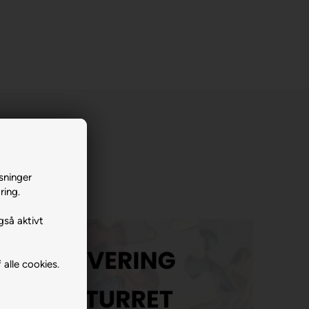
sninger
ring.
gså aktivt
 alle cookies.