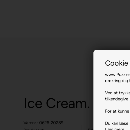
Cookie 
www.Puzzlesh
omkring dig t
Ved at trykke
Ice Cream.
tilkendegive 
For at kunne 
Varenr.: 0626-20289
Du kan læse
Læs mere