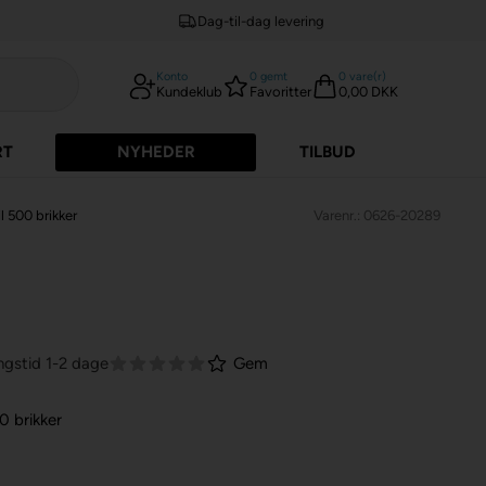
Dag-til-dag levering
Konto
0
gemt
0
vare(r)
Kundeklub
Favoritter
0,00 DKK
RT
NYHEDER
TILBUD
l 500 brikker
Varenr.: 0626-20289
ngstid 1-2 dage
Gem
0 brikker