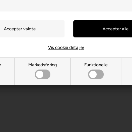
Vis cookie detaljer
S- 08192 Sant Quirze del Vallès
e
Markedsføring
Funktionelle
 år. Indeholder små dele.