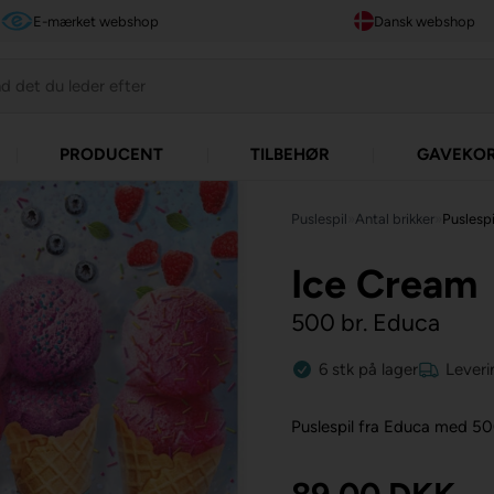
E-mærket webshop
Dansk webshop
PRODUCENT
TILBEHØR
GAVEKO
Puslespil
»
Antal brikker
»
Puslespi
Ice Cream
500 br. Educa
6
stk
på lager
Leveri
Puslespil fra Educa med 50