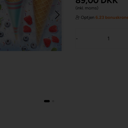
89,00
DKK
(inkl. moms)
Optjen
6.23 bonuskron
-