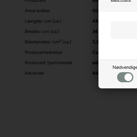
Producent
Educa
Antal brikker
500
Længde i cm (ca.)
48
Bredde i cm (ca.)
34
Brikstørrelse i cm² (ca.)
3,3
Producentadresse
Carrer d'Osona, 1, E
Producent hjemmeside
educaborras.com
Nødvendig
Advarsler
Ikke til børn under 3