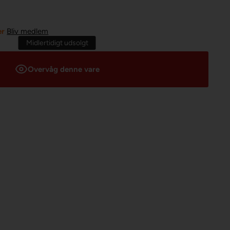
er
Bliv medlem
Midlertidigt udsolgt
Overvåg denne vare