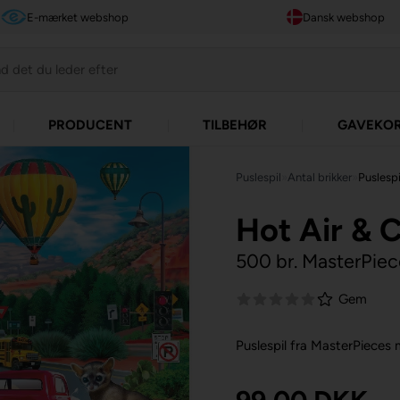
E-mærket webshop
Dansk webshop
PRODUCENT
TILBEHØR
GAVEKO
Puslespil
»
Antal brikker
»
Puslespi
Hot Air & 
500 br. MasterPiec
Gem
Puslespil fra MasterPieces