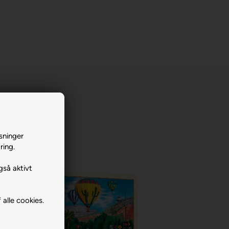
sninger
ring.
gså aktivt
 alle cookies.