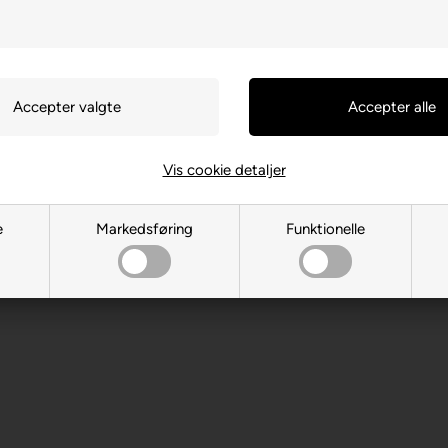
Vis cookie detaljer
oso, Oro Valley, 85755, USA
e
Markedsføring
Funktionelle
m
 år. Indeholder små dele.