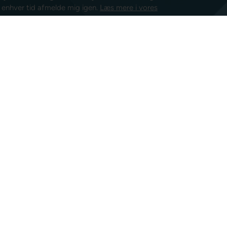
l enhver tid afmelde mig igen.
Læs mere i vores
isk post