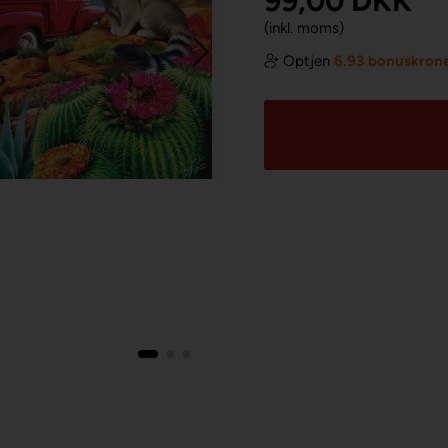
99,00
DKK
(inkl. moms)
Optjen
6.93 bonuskron