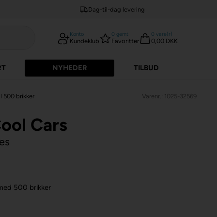
Dag-til-dag levering
Konto
0
gemt
0
vare(r)
Kundeklub
Favoritter
0,00 DKK
RT
NYHEDER
TILBUD
l 500 brikker
Varenr.: 1025-32569
Cool Cars
es
 med 500 brikker