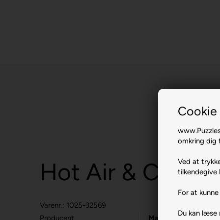
Cookie 
www.Puzzlesh
omkring dig t
Ved at trykke
Hot Air & Cool Ca
tilkendegive 
For at kunne 
Varenr.: 1025-32569
Du kan læse
Producent
MasterPieces