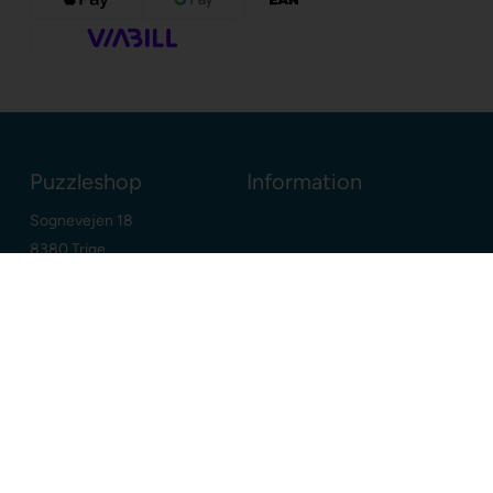
Puzzleshop
Information
Sognevejen 18
8380 Trige
Danmark
+45 86910300
info@puzzleshop.dk
CVR: DK29211752
Dine fordele
Google
E-mærket webshop