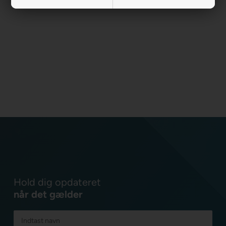
Hold dig opdateret
når det gælder