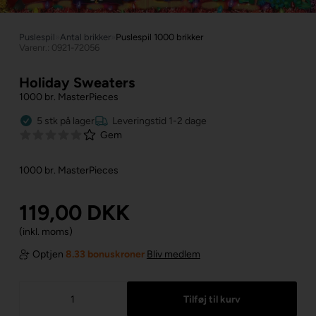
Puslespil
»
Antal brikker
»
Puslespil 1000 brikker
Varenr.: 0921-72056
Holiday Sweaters
1000 br. MasterPieces
5
stk
på lager
Leveringstid 1-2 dage
Gem
1000 br. MasterPieces
119,00
DKK
(inkl. moms)
Optjen
8.33 bonuskroner
Bliv medlem