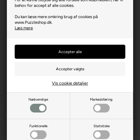
behov for accept af alle cookies.
Brikstørrelse i cm² (ca.)
3,3
Du kan læse mere omkring brug af cookies på
Kunstner
Allison Lee
www.Puzzleshop.dk.
Læs mere
Producentadresse
12475 N Rancho Vistoso,
Oro Valley, 85755, USA
Producent hjemmeside
masterpiecesinc.com
Advarsler
Ikke til børn under 3 år.
Indeholder små dele.
Vis cookie detaljer
Nødvendige
Markedsføring
Funktionelle
Statistiske