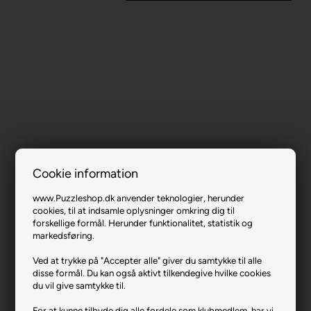
Cookie information
Holiday Sweaters.
www.Puzzleshop.dk anvender teknologier, herunder
cookies, til at indsamle oplysninger omkring dig til
Varenr.: 0921-72056
forskellige formål. Herunder funktionalitet, statistik og
markedsføring.
Producent
MasterPieces
Antal brikker
1000
Ved at trykke på "Accepter alle" giver du samtykke til alle
disse formål. Du kan også aktivt tilkendegive hvilke cookies
Længde i cm (ca.)
68
du vil give samtykke til.
Bredde i cm (ca.)
49
For at kunne tilbyde dig alle fordele som klubmedlem, har vi