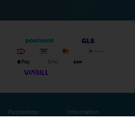
Puzzleshop
Information
Sognevejen 18
8380 Trige