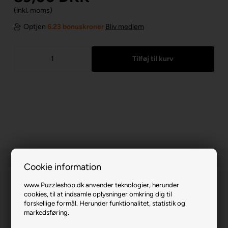
(inkl. moms)
Optjen
6.23 bonuskroner
Bliv medlem
Cookie information
www.Puzzleshop.dk anvender teknologier, herunder
cookies, til at indsamle oplysninger omkring dig til
forskellige formål. Herunder funktionalitet, statistik og
markedsføring.
Golden Forest.