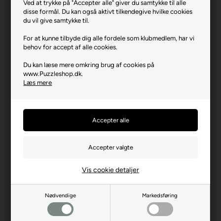
Ved at trykke på "Accepter alle" giver du samtykke til alle
Varenr.: 1125-90980
disse formål. Du kan også aktivt tilkendegive hvilke cookies
du vil give samtykke til.
Producent
Bluebird
For at kunne tilbyde dig alle fordele som klubmedlem, har vi
Antal brikker
500
behov for accept af alle cookies.
Længde i cm (ca.)
48
Du kan læse mere omkring brug af cookies på
Bredde i cm (ca.)
34
www.Puzzleshop.dk.
Læs mere
Brikstørrelse i cm² (ca.)
3,3
Kunstner
Ciro Marchetti
Producentadresse
8 rue James Joule, FR-
57460 Behren-Les-
Forbach
Producent hjemmeside
bluebird-puzzle.com
Vis cookie detaljer
Advarsler
Ikke til børn under 3 år.
Indeholder små dele.
Nødvendige
Markedsføring