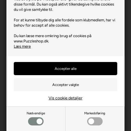
disse formål. Du kan også aktivt tilkendegive hvilke cookies
Varenr.: 0126-58614
du vil give samtykke til.
Producent
Schmidt
For at kunne tilbyde dig alle fordele som klubmedlem, har vi
Antal brikker
1000
behov for accept af alle cookies.
Længde i cm (ca.)
69
Du kan læse mere omkring brug af cookies på
www.Puzzleshop.dk.
Bredde i cm (ca.)
49
Læs mere
Brikstørrelse i cm² (ca.)
3,4
Kunstner
Michael Fishel
Producentadresse
Lahnstrasse 21, DE-12055
Berlin
Producent hjemmeside
schmidtspiele.de
Advarsler
Ikke til børn under 3 år.
Vis cookie detaljer
Indeholder små dele.
Nødvendige
Markedsføring