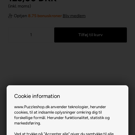
(inkl. moms)
Optjen
8.75 bonuskroner
Bliv medlem
Cookie information
www.Puzzleshop.dk anvender teknologier, herunder
cookies, til at indsamle oplysninger omkring dig til
forskellige formål. Herunder funktionalitet, statistik og
markedsføring.
Glass Menagerie.
Ved at trykke på "Accepter alle" giver du samtykke til alle