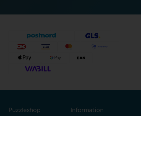
Puzzleshop
Information
Sognevejen 18
8380 Trige
Danmark