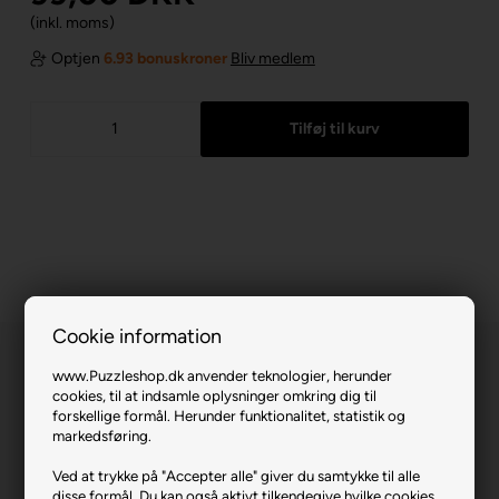
(inkl. moms)
Optjen
6.93 bonuskroner
Bliv medlem
Cookie information
www.Puzzleshop.dk anvender teknologier, herunder
cookies, til at indsamle oplysninger omkring dig til
forskellige formål. Herunder funktionalitet, statistik og
markedsføring.
Garfield's Adventures.
Ved at trykke på "Accepter alle" giver du samtykke til alle
disse formål. Du kan også aktivt tilkendegive hvilke cookies