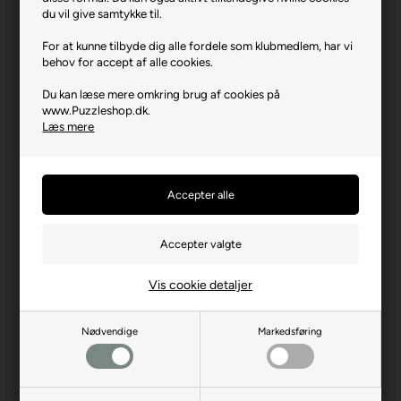
Varenr.: 0425-10935
du vil give samtykke til.
Producent
Trefl
For at kunne tilbyde dig alle fordele som klubmedlem, har vi
behov for accept af alle cookies.
Antal brikker
1000
Du kan læse mere omkring brug af cookies på
Længde i cm (ca.)
68
www.Puzzleshop.dk.
Bredde i cm (ca.)
48
Læs mere
Brikstørrelse i cm² (ca.)
3,2
Producentadresse
ul. Kontenerowa 25, PL-81-
155 Gdynia
Producent hjemmeside
trefl.com
Advarsler
Ikke til børn under 3 år.
Indeholder små dele.
Vis cookie detaljer
Nødvendige
Markedsføring