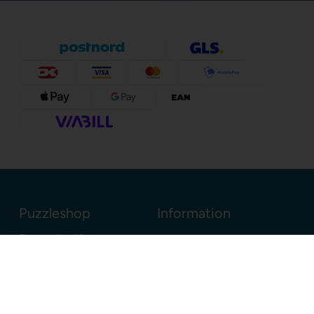
Puzzleshop
Information
Sognevejen 18
8380 Trige
Danmark
+45 86910300