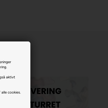
sninger
ring.
gså aktivt
 alle cookies.