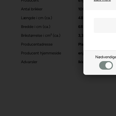
Producent
Enjoy
Antal brikker
1000
Længde i cm (ca.)
48
Bredde i cm (ca.)
68
Brikstørrelse i cm² (ca.)
3,3
Producentadresse
Platanilor 2, RO-50
Producent hjemmeside
enjoy-puzzle.com
Nødvendig
Advarsler
Ikke til børn under 3