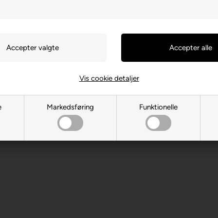
Vis cookie detaljer
0470 Brasov
e
Markedsføring
Funktionelle
 år. Indeholder små dele.