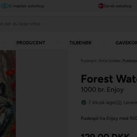
E-mærket webshop
Dansk webshop
PRODUCENT
TILBEHØR
GAVEKO
Puslespil
»
Antal brikker
»
Puslespi
Forest Wa
1000 br. Enjoy
7
stk
på lager
Leveri
Puslespil fra Enjoy med 100