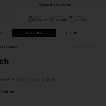
Dag-til-dag levering
Konto
0
gemt
0
vare(r)
Kundeklub
Favoritter
0,00 DKK
RT
NYHEDER
TILBUD
l 1000 brikker
Varenr.: 0526-2357
tch
ngstid 1-2 dage
Gem
0 brikker