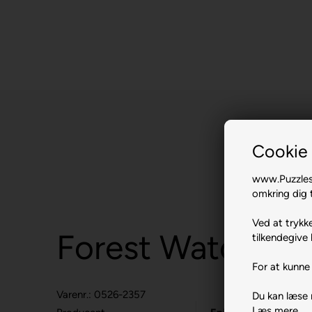
Cookie 
www.Puzzlesh
omkring dig t
Ved at trykke
Forest Watch.
tilkendegive 
For at kunne 
Varenr.: 0526-2357
Du kan læse
Læs mere