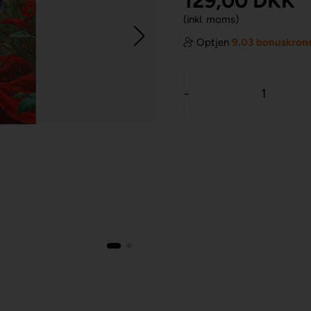
129,00
DKK
(inkl. moms)
Optjen
9.03 bonuskron
-