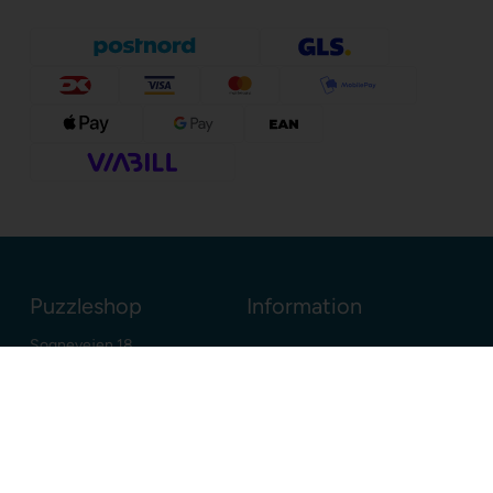
Puzzleshop
Information
Sognevejen 18
8380 Trige
Danmark
+45 86910300
info@puzzleshop.dk