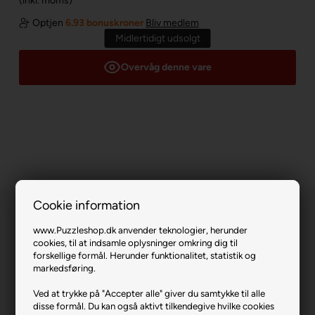
(inkl. moms)
Optjen
6.93 bonuskroner
Bliv medlem
Midlertidigt udsolgt
Overvåg denne vare
Cookie information
www.Puzzleshop.dk anvender teknologier, herunder
cookies, til at indsamle oplysninger omkring dig til
forskellige formål. Herunder funktionalitet, statistik og
markedsføring.
Flower Effect.
Ved at trykke på "Accepter alle" giver du samtykke til alle
disse formål. Du kan også aktivt tilkendegive hvilke cookies
Varenr.: 1125-1201