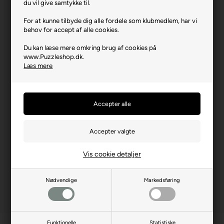
du vil give samtykke til.
Producent
Anatolian
For at kunne tilbyde dig alle fordele som klubmedlem, har vi
Antal brikker
1000
behov for accept af alle cookies.
Længde i cm (ca.)
48
Du kan læse mere omkring brug af cookies på
www.Puzzleshop.dk.
Bredde i cm (ca.)
66
Læs mere
Brikstørrelse i cm² (ca.)
3,2
Producentadresse
Saray Mh. Aksoy Cd. 22,
TR-06980, Ankara
Producent hjemmeside
anatolian.com.tr
Advarsler
Ikke til børn under 3 år.
Indeholder små dele.
Vis cookie detaljer
Nødvendige
Markedsføring
Funktionelle
Statistiske