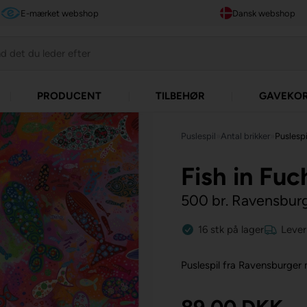
E-mærket webshop
Dansk webshop
PRODUCENT
TILBEHØR
GAVEKO
Puslespil
»
Antal brikker
»
Puslespi
Fish in Fuc
500 br. Ravensbur
16
stk
på lager
Lever
Puslespil fra Ravensburger