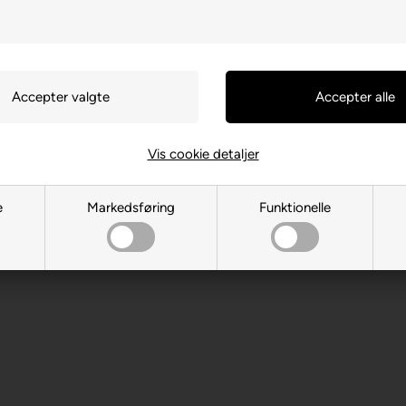
Vis cookie detaljer
, DE-88214 Ravensburg
e
Markedsføring
Funktionelle
 år. Indeholder små dele.