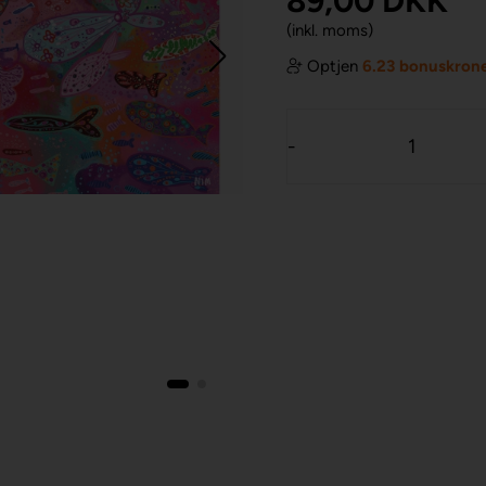
89,00
DKK
(inkl. moms)
Optjen
6.23 bonuskron
-