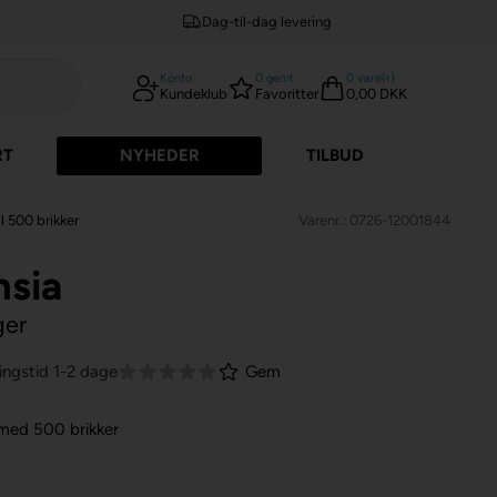
Dag-til-dag levering
Konto
0
gemt
0
vare(r)
Kundeklub
Favoritter
0,00 DKK
RT
NYHEDER
TILBUD
l 500 brikker
Varenr.: 0726-12001844
hsia
ger
ingstid 1-2 dage
Gem
 med 500 brikker