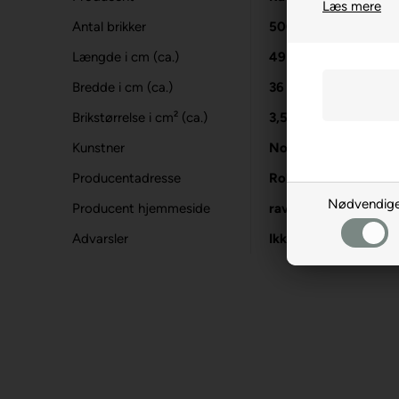
Læs mere
Antal brikker
500
Længde i cm (ca.)
49
Bredde i cm (ca.)
36
Brikstørrelse i cm² (ca.)
3,5
Kunstner
Noemi Ibarz
Producentadresse
Robert-Bosch-Str. 1
Nødvendig
Producent hjemmeside
ravensburger.org
Advarsler
Ikke til børn under 3