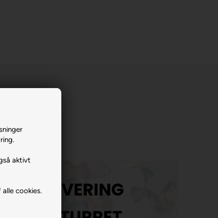
sninger
ring.
gså aktivt
 alle cookies.