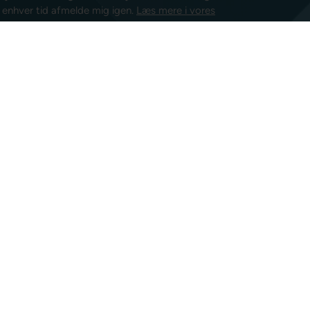
l enhver tid afmelde mig igen.
Læs mere i vores
isk post