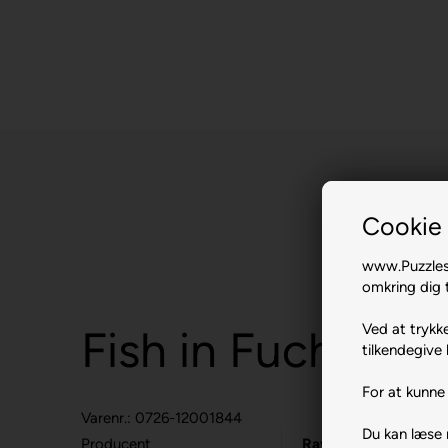
Cookie 
www.Puzzlesh
omkring dig t
Ved at trykke
Fish in Fuchsia.
tilkendegive 
For at kunne 
Varenr.: 0726-12001844
Du kan læse
Producent
Ravensburger