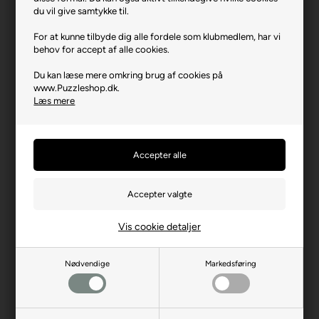
Varenr.: 0924-37496
du vil give samtykke til.
Producent
Trefl
For at kunne tilbyde dig alle fordele som klubmedlem, har vi
behov for accept af alle cookies.
Antal brikker
500
Du kan læse mere omkring brug af cookies på
Længde i cm (ca.)
48
www.Puzzleshop.dk.
Bredde i cm (ca.)
34
Læs mere
Brikstørrelse i cm² (ca.)
3,2
Producentadresse
ul. Kontenerowa 25, PL-81-
155 Gdynia
Producent hjemmeside
trefl.com
Advarsler
Ikke til børn under 3 år.
Indeholder små dele.
Vis cookie detaljer
Nødvendige
Markedsføring