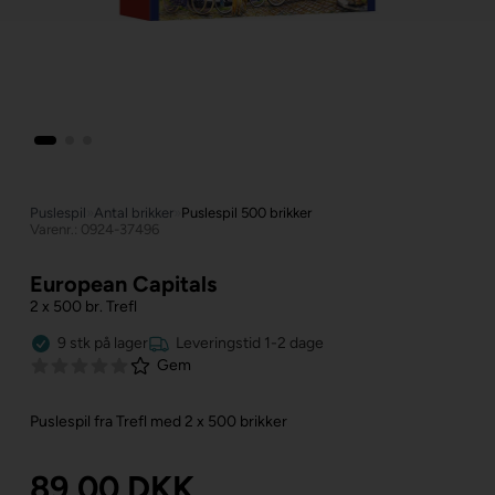
Puslespil
»
Antal brikker
»
Puslespil 500 brikker
Varenr.: 0924-37496
European Capitals
2 x 500 br. Trefl
9
stk
på lager
Leveringstid 1-2 dage
Gem
Puslespil fra Trefl med 2 x 500 brikker
89,00
DKK