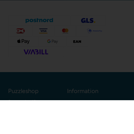
Puzzleshop
Information
Sognevejen 18
8380 Trige
Danmark
+45 86910300