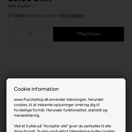
(inkl. moms)
Optjen
6.23 bonuskroner
Bliv medlem
Cookie information
www.Puzzleshop.dk anvender teknologier, herunder
cookies, til at indsamle oplysninger omkring dig til
forskellige formål. Herunder funktionalitet, statistik og
markedsføring.
European Capitals.
Ved at trykke på "Accepter alle" giver du samtykke til alle
disse formål. Du kan også aktivt tilkendegive hvilke cookies