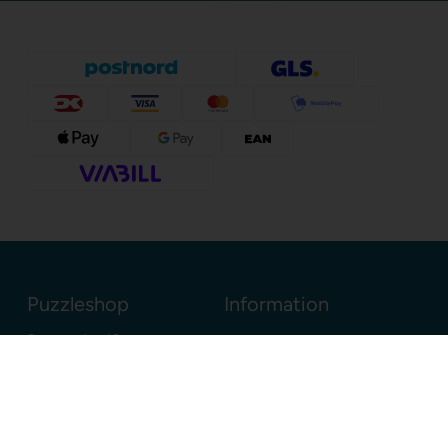
Puzzleshop
Information
Sognevejen 18
8380 Trige
Danmark
+45 86910300