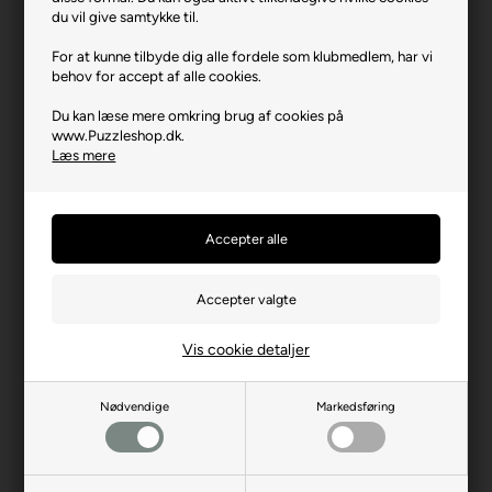
Varenr.: 0526-37634
du vil give samtykke til.
Producent
Trefl
For at kunne tilbyde dig alle fordele som klubmedlem, har vi
behov for accept af alle cookies.
Antal brikker
500
Du kan læse mere omkring brug af cookies på
Længde i cm (ca.)
48
www.Puzzleshop.dk.
Bredde i cm (ca.)
34
Læs mere
Brikstørrelse i cm² (ca.)
3,2
Producentadresse
ul. Kontenerowa 25, PL-81-
155 Gdynia
Producent hjemmeside
trefl.com
Advarsler
Ikke til børn under 3 år.
Indeholder små dele.
Vis cookie detaljer
Nødvendige
Markedsføring