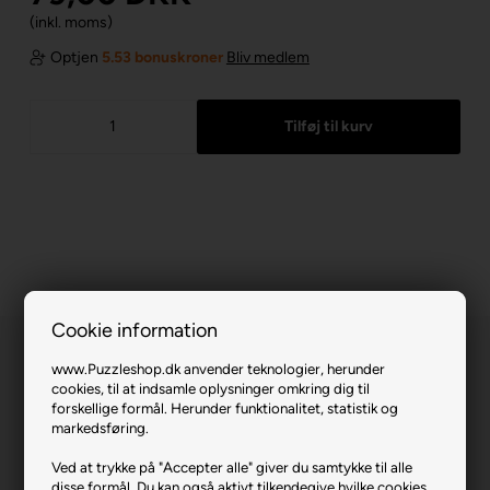
(inkl. moms)
Optjen
5.53 bonuskroner
Bliv medlem
Cookie information
www.Puzzleshop.dk anvender teknologier, herunder
cookies, til at indsamle oplysninger omkring dig til
forskellige formål. Herunder funktionalitet, statistik og
markedsføring.
Enchanted Fairy Tales - Thumbelina.
Ved at trykke på "Accepter alle" giver du samtykke til alle
disse formål. Du kan også aktivt tilkendegive hvilke cookies