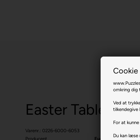
Cookie 
www.Puzzlesh
omkring dig t
Ved at trykke
Easter Table.
tilkendegive 
For at kunne 
Varenr.: 0226-6000-6053
Du kan læse
Producent
Eurographics