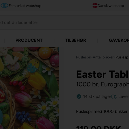
E-mærket webshop
Dansk webshop
PRODUCENT
TILBEHØR
GAVEKO
Puslespil
»
Antal brikker
»
Puslespi
Easter Tab
1000 br. Eurograph
14
stk
på lager
Lever
Puslespil med 1000 brikker