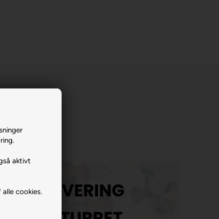
sninger
ring.
gså aktivt
 alle cookies.