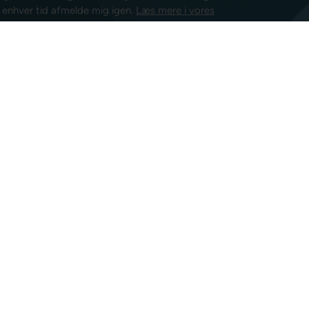
l enhver tid afmelde mig igen.
Læs mere i vores
isk post