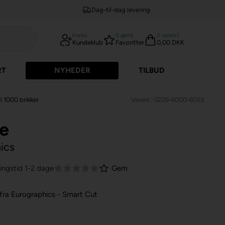
Dag-til-dag levering
Konto
0
gemt
0
vare(r)
Kundeklub
Favoritter
0,00 DKK
RT
NYHEDER
TILBUD
l 1000 brikker
Varenr.: 0226-6000-6053
le
ics
ingstid 1-2 dage
Gem
 fra Eurographics - Smart Cut