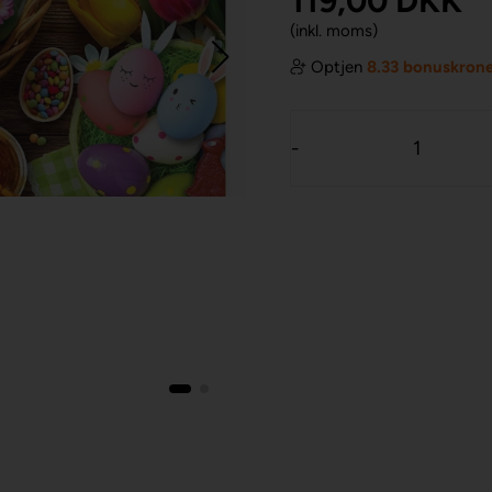
119,00
DKK
(inkl. moms)
Optjen
8.33 bonuskron
-