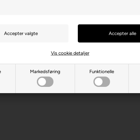
Vis cookie detaljer
 CA-H8R 2C8 Montreal
e
Markedsføring
Funktionelle
.com
 år. Indeholder små dele.