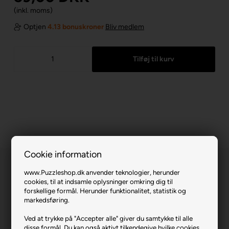
(inkl. moms)
Optjen
4.13 bonuskroner
Bliv medlem
Cookie information
www.Puzzleshop.dk anvender teknologier, herunder
cookies, til at indsamle oplysninger omkring dig til
forskellige formål. Herunder funktionalitet, statistik og
markedsføring.
Disney Pixar.
Ved at trykke på "Accepter alle" giver du samtykke til alle
disse formål. Du kan også aktivt tilkendegive hvilke cookies