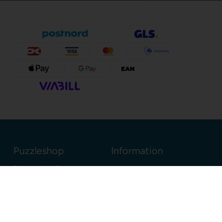
Puzzleshop
Information
Sognevejen 18
8380 Trige
Danmark
+45 86910300