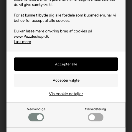
Varenr.: 0225-25065
du vil give samtykke til.
Producent
Clementoni
For at kunne tilbyde dig alle fordele som klubmedlem, har vi
behov for accept af alle cookies.
Antal brikker
3x48
Du kan læse mere omkring brug af cookies på
Længde i cm (ca.)
21
www.Puzzleshop.dk.
Bredde i cm (ca.)
20,5
Læs mere
Brikstørrelse i cm² (ca.)
9,0
Producentadresse
Zona Ind.le Fontenoce SNC
- IT-62019 Recanati
Producent hjemmeside
clementoni.com
Advarsler
Ikke til børn under 3 år.
Indeholder små dele.
Vis cookie detaljer
Nødvendige
Markedsføring