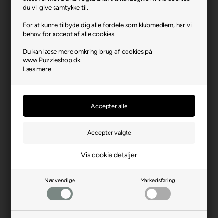
Varenr.: 0526-2356
du vil give samtykke til.
Producent
Enjoy
For at kunne tilbyde dig alle fordele som klubmedlem, har vi
behov for accept af alle cookies.
Antal brikker
1000
Du kan læse mere omkring brug af cookies på
Længde i cm (ca.)
48
www.Puzzleshop.dk.
Bredde i cm (ca.)
68
Læs mere
Brikstørrelse i cm² (ca.)
3,3
Producentadresse
Platanilor 2, RO-500470
Brasov
Producent hjemmeside
enjoy-puzzle.com
Advarsler
Ikke til børn under 3 år.
Indeholder små dele.
Vis cookie detaljer
Nødvendige
Markedsføring