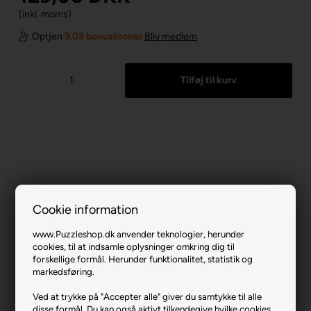
(inkl. moms)
Optjen
9.03 bonuskroner
Bliv medlem
Cookie information
www.Puzzleshop.dk anvender teknologier, herunder
cookies, til at indsamle oplysninger omkring dig til
forskellige formål. Herunder funktionalitet, statistik og
markedsføring.
Cozy Retreat.
Ved at trykke på "Accepter alle" giver du samtykke til alle
disse formål. Du kan også aktivt tilkendegive hvilke cookies