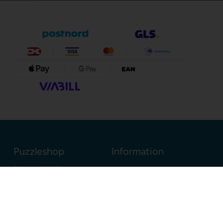
Puzzleshop
Information
Sognevejen 18
8380 Trige
Danmark
+45 86910300