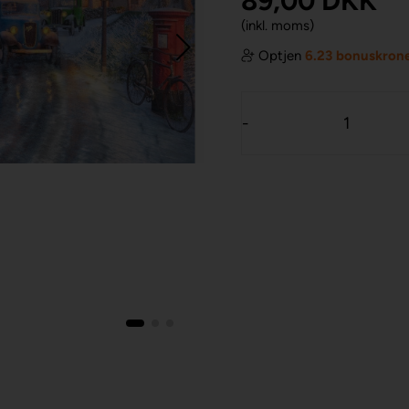
89,00
DKK
(inkl. moms)
Optjen
6.23 bonuskron
-