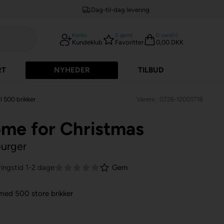
Dag-til-dag levering
Konto
0
gemt
0
vare(r)
Kundeklub
Favoritter
0,00 DKK
RT
NYHEDER
TILBUD
l 500 brikker
Varenr.: 0726-12001718
me for Christmas
burger
ingstid 1-2 dage
Gem
 med 500 store brikker