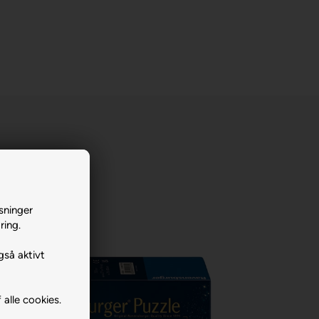
sninger
ring.
gså aktivt
 alle cookies.