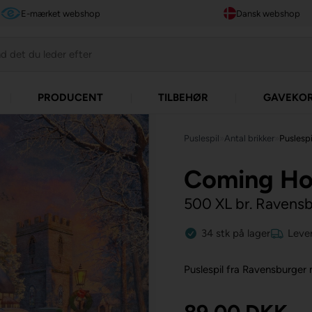
E-mærket webshop
Dansk webshop
PRODUCENT
TILBEHØR
GAVEKO
Puslespil
»
Antal brikker
»
Puslespi
Coming Ho
500 XL br. Ravens
34
stk
på lager
Lever
Puslespil fra Ravensburger