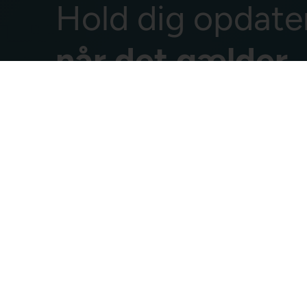
Hold dig opdate
når det gælder