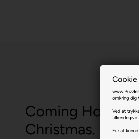
Cookie 
www.Puzzlesh
omkring dig t
Coming Home fo
Ved at trykke
tilkendegive 
Christmas.
For at kunne 