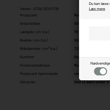
Du kan læse
Varenr.: 0726-12001718
Læs mere
Producent
Ravensburger
Antal brikker
500
Længde i cm (ca.)
70
Bredde i cm (ca.)
50
Brikstørrelse i cm² (ca.)
7,0
Kunstner
Dominic Davison
Nødvendig
Producentadresse
Robert-Bosch-Str. 1
Producent hjemmeside
ravensburger.org
Advarsler
Ikke til børn under 3