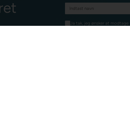
ret
Ja tak, jeg ønsker at modtag
Dartshop via e-mail. Jeg kan ti
samtykkeerklæring for elektron