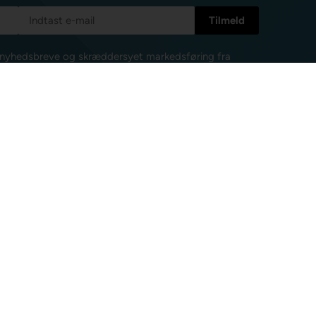
e nyhedsbreve og skræddersyet markedsføring fra
l enhver tid afmelde mig igen.
Læs mere i vores
isk post