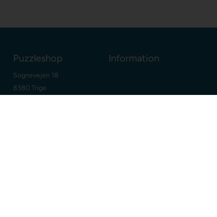
Puzzleshop
Information
Sognevejen 18
8380 Trige
Danmark
+45 86910300
info@puzzleshop.dk
CVR: DK29211752
Dine fordele
Google
E-mærket webshop
Dansk webshop