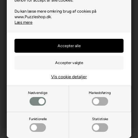
Brikstørrelse i cm² (ca.)
8,6
Du kan læse mere omkring brug af cookies på
www.Puzzleshop.dk.
Producentadresse
Lahnstrasse 21, DE-12055
Læs mere
Berlin
Producent hjemmeside
schmidtspiele.de
Advarsler
Ikke til børn under 3 år.
Indeholder små dele.
Vis cookie detaljer
Nødvendige
Markedsføring
Funktionelle
Statistiske