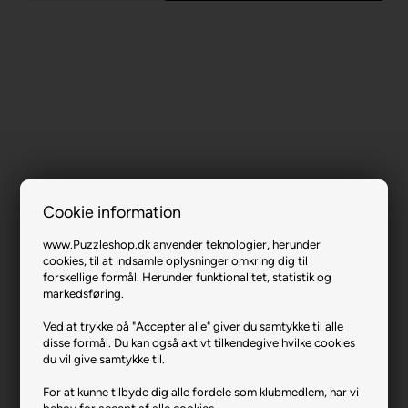
Cookie information
Colourful Jungle Wildlife.
www.Puzzleshop.dk anvender teknologier, herunder
cookies, til at indsamle oplysninger omkring dig til
forskellige formål. Herunder funktionalitet, statistik og
Varenr.: 0224-56485
markedsføring.
Producent
Schmidt
Ved at trykke på "Accepter alle" giver du samtykke til alle
Antal brikker
100
disse formål. Du kan også aktivt tilkendegive hvilke cookies
du vil give samtykke til.
Længde i cm (ca.)
36
For at kunne tilbyde dig alle fordele som klubmedlem, har vi
Bredde i cm (ca.)
24
behov for accept af alle cookies.