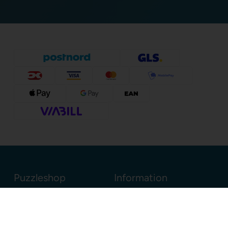
Puzzleshop
Information
Sognevejen 18
8380 Trige
Danmark