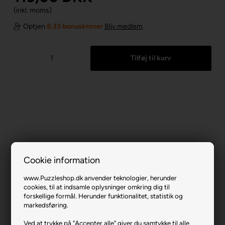
(inkl. moms)
Optjen
8.33 bonuskroner
Bliv medlem
Cookie information
www.Puzzleshop.dk anvender teknologier, herunder
cookies, til at indsamle oplysninger omkring dig til
forskellige formål. Herunder funktionalitet, statistik og
markedsføring.
Colorful Buddha.
Ved at trykke på "Accepter alle" giver du samtykke til alle