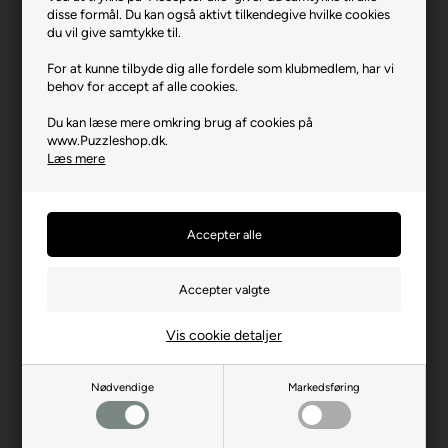
disse formål. Du kan også aktivt tilkendegive hvilke cookies
Varenr.: 0425-6000-5925
du vil give samtykke til.
Producent
Eurographics
For at kunne tilbyde dig alle fordele som klubmedlem, har vi
Antal brikker
1000
behov for accept af alle cookies.
Længde i cm (ca.)
67
Du kan læse mere omkring brug af cookies på
www.Puzzleshop.dk.
Bredde i cm (ca.)
49
Læs mere
Brikstørrelse i cm² (ca.)
3,3
Yderligere info
Smart cut
Producentadresse
9105 Salley Street, CA-
H8R 2C8 Montreal
Producent hjemmeside
eurographicspuzzles.com
Advarsler
Ikke til børn under 3 år.
Vis cookie detaljer
Indeholder små dele.
Nødvendige
Markedsføring