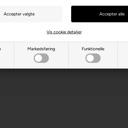
cm i diameter
, DE-88214 Ravensburg
Vis cookie detaljer
 år. Indeholder små dele.
e
Markedsføring
Funktionelle