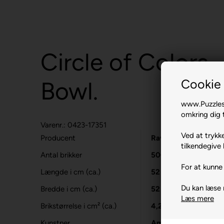
Circle of Colors 
Cookie 
Bowl.
www.Puzzlesh
omkring dig t
Varenr.: 0423-17351
Ved at trykke
Producent
Ravensburger
tilkendegive 
Antal brikker
500
For at kunne 
Længde i cm (ca.)
52
Du kan læse
Bredde i cm (ca.)
52
Læs mere
Brikstørrelse i cm² (ca.)
4,2
Kunstner
Amara Strand