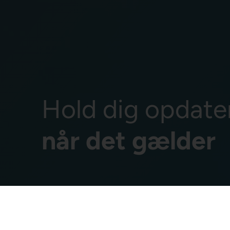
Hold dig opdate
når det gælder