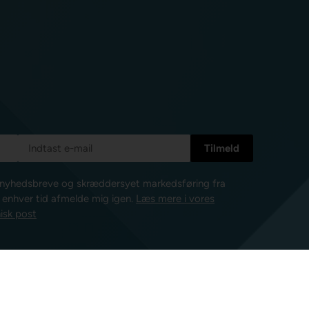
e nyhedsbreve og skræddersyet markedsføring fra
l enhver tid afmelde mig igen.
Læs mere i vores
isk post