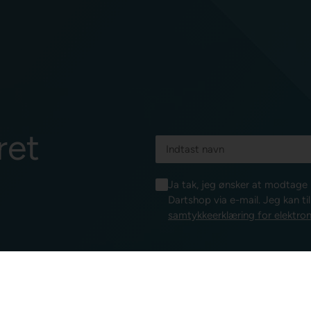
ret
Ja tak, jeg ønsker at modtag
Dartshop via e-mail. Jeg kan ti
samtykkeerklæring for elektron