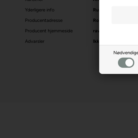
Yderligere info
Rundt puslespil, 52 
Producentadresse
Robert-Bosch-Str. 1
Producent hjemmeside
ravensburger.org
Advarsler
Ikke til børn under 3
Nødvendig