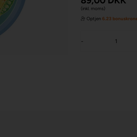
89,00
DKK
(inkl. moms)
Optjen
6.23 bonuskron
-