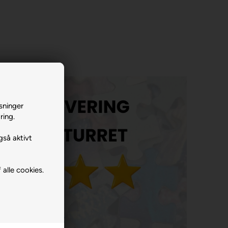
sninger
ring.
gså aktivt
 alle cookies.