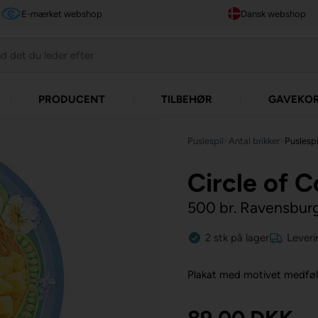
E-mærket webshop
Dansk webshop
PRODUCENT
TILBEHØR
GAVEKO
Puslespil
»
Antal brikker
»
Puslespi
Circle of C
500 br. Ravensbur
2
stk
på lager
Leveri
Plakat med motivet medfø