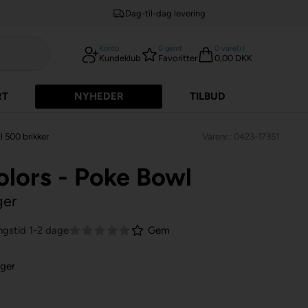
Dag-til-dag levering
Konto
0
gemt
0
vare(r)
Kundeklub
Favoritter
0,00 DKK
RT
NYHEDER
TILBUD
l 500 brikker
Varenr.: 0423-17351
olors - Poke Bowl
ger
ngstid 1-2 dage
Gem
lger