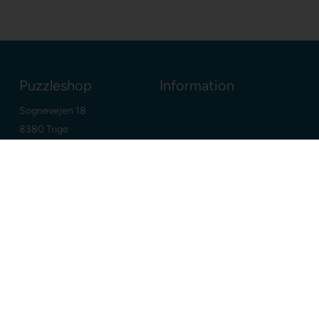
Puzzleshop
Information
Sognevejen 18
8380 Trige
Danmark
+45 86910300
info@puzzleshop.dk
CVR: DK29211752
Dine fordele
Google
E-mærket webshop
Dansk webshop