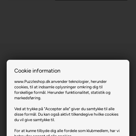
Cookie information
Circle Gradient Number One.
www.Puzzleshop.dk anvender teknologier, herunder
cookies, til at indsamle oplysninger omkring dig til
forskellige formål. Herunder funktionalitet, statistik og
Varenr.: 0523-1302
markedsføring.
Producent
Enjoy
Ved at trykke på "Accepter alle" giver du samtykke til alle
Antal brikker
1000
disse formål. Du kan også aktivt tilkendegive hvilke cookies
du vil give samtykke til.
Længde i cm (ca.)
48
For at kunne tilbyde dig alle fordele som klubmedlem, har vi
Bredde i cm (ca.)
68
behov for accept af alle cookies.