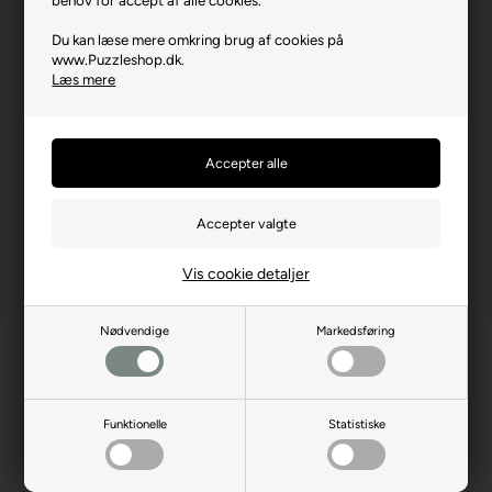
Brikstørrelse i cm² (ca.)
3,3
Du kan læse mere omkring brug af cookies på
www.Puzzleshop.dk.
Producentadresse
Platanilor 2, RO-500470
Læs mere
Brasov
Producent hjemmeside
enjoy-puzzle.com
Advarsler
Ikke til børn under 3 år.
Indeholder små dele.
Vis cookie detaljer
Nødvendige
Markedsføring
Funktionelle
Statistiske