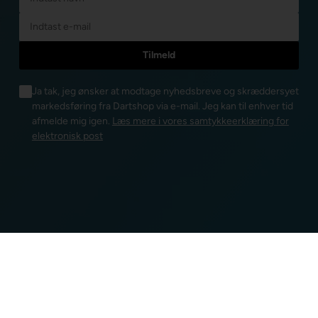
Ja tak, jeg ønsker at modtage nyhedsbreve og skræddersyet
markedsføring fra Dartshop via e-mail. Jeg kan til enhver tid
afmelde mig igen.
Læs mere i vores samtykkeerklæring for
elektronisk post