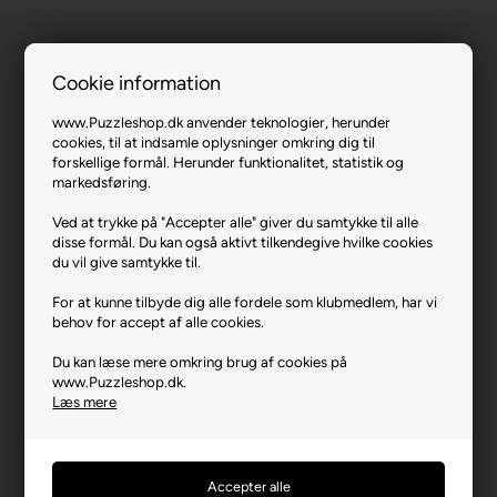
Cookie information
www.Puzzleshop.dk anvender teknologier, herunder
cookies, til at indsamle oplysninger omkring dig til
forskellige formål. Herunder funktionalitet, statistik og
Christmas Whiskers (Julekalender).
markedsføring.
Ved at trykke på "Accepter alle" giver du samtykke til alle
Varenr.: 0923-9924-5922
disse formål. Du kan også aktivt tilkendegive hvilke cookies
Producent
Eurographics
du vil give samtykke til.
Antal brikker
50
For at kunne tilbyde dig alle fordele som klubmedlem, har vi
behov for accept af alle cookies.
Længde i cm (ca.)
12,5
Du kan læse mere omkring brug af cookies på
Bredde i cm (ca.)
12,5
www.Puzzleshop.dk.
Læs mere
Yderligere info
Standard brikker - IKKE
Smart Cut
Producentadresse
9105 Salley Street, CA-
H8R 2C8 Montreal