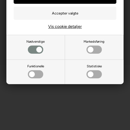
Producent hjemmeside
eurographicspuzzles.com
Advarsler
Ikke til børn under 3 år.
Indeholder små dele.
Vis cookie detaljer
Nødvendige
Markedsføring
Funktionelle
Statistiske