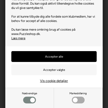
disse formål. Du kan også aktivt tilkendegive hvilke cookies
Varenr.: 0526-2300
du vil give samtykke til.
Producent
Enjoy
For at kunne tilbyde dig alle fordele som klubmedlem, har vi
Antal brikker
1000
behov for accept af alle cookies.
Længde i cm (ca.)
48
Du kan læse mere omkring brug af cookies på
www.Puzzleshop.dk.
Bredde i cm (ca.)
68
Læs mere
Brikstørrelse i cm² (ca.)
3,3
Kunstner
Peggy Collins
Producentadresse
Platanilor 2, RO-500470
Brasov
Producent hjemmeside
enjoy-puzzle.com
Advarsler
Ikke til børn under 3 år.
Vis cookie detaljer
Indeholder små dele.
Nødvendige
Markedsføring