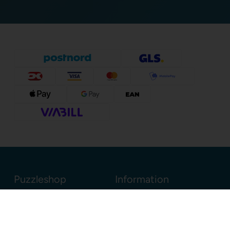
Puzzleshop
Information
Sognevejen 18
8380 Trige
Danmark