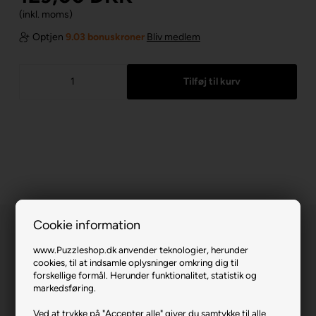
(inkl. moms)
Optjen
9.03 bonuskroner
Bliv medlem
Cookie information
www.Puzzleshop.dk anvender teknologier, herunder
cookies, til at indsamle oplysninger omkring dig til
forskellige formål. Herunder funktionalitet, statistik og
markedsføring.
Butterfly Extravaganza.
Ved at trykke på "Accepter alle" giver du samtykke til alle