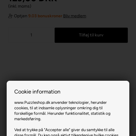
(inkl. moms)
Optjen
9.03 bonuskroner
Bliv medlem
Cookie information
www.Puzzleshop.dk anvender teknologier, herunder
cookies, til at indsamle oplysninger omkring dig til
forskellige formål. Herunder funktionalitet, statistik og
markedsføring.
Bold Muse.
Ved at trykke på "Accepter alle" giver du samtykke til alle
disse formål. Du kan også aktivt tilkendegive hvilke cookies