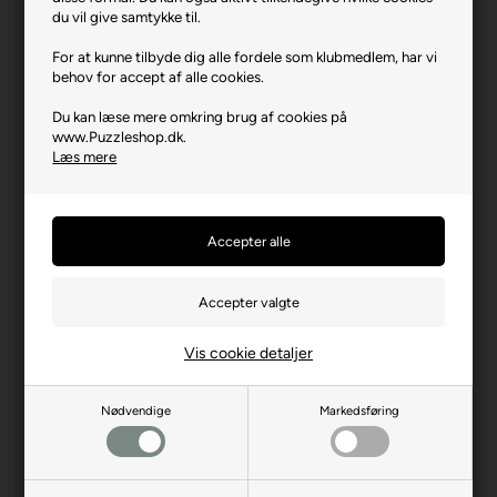
Varenr.: 0925-2279
du vil give samtykke til.
Producent
Enjoy
For at kunne tilbyde dig alle fordele som klubmedlem, har vi
behov for accept af alle cookies.
Antal brikker
1000
Du kan læse mere omkring brug af cookies på
Længde i cm (ca.)
48
www.Puzzleshop.dk.
Bredde i cm (ca.)
68
Læs mere
Brikstørrelse i cm² (ca.)
3,3
Producentadresse
Platanilor 2, RO-500470
Brasov
Producent hjemmeside
enjoy-puzzle.com
Advarsler
Ikke til børn under 3 år.
Indeholder små dele.
Vis cookie detaljer
Nødvendige
Markedsføring