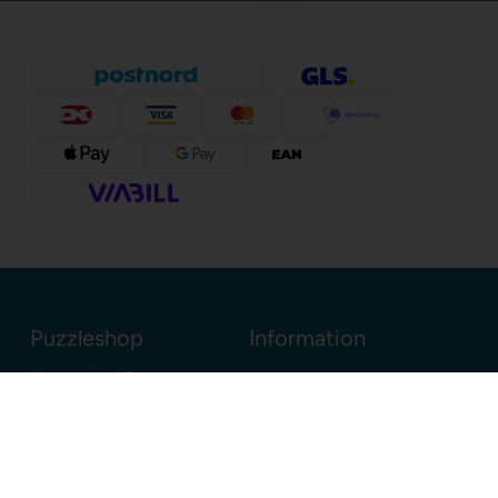
Puzzleshop
Information
Sognevejen 18
8380 Trige
Danmark
+45 86910300