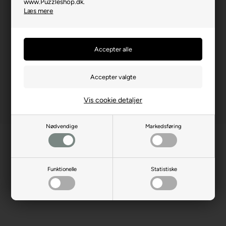
www.Puzzleshop.dk.
Læs mere
Producent hjemmeside
jumboplay.com
Advarsler
Ikke til børn under 3 år.
Indeholder små dele.
Vis cookie detaljer
Nødvendige
Markedsføring
Funktionelle
Statistiske