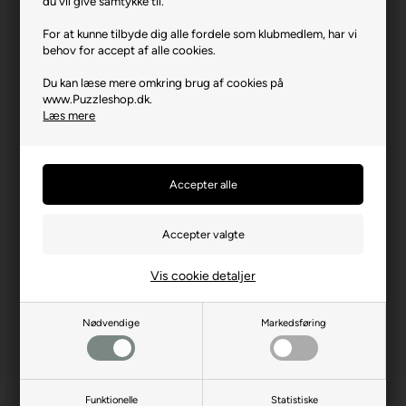
du vil give samtykke til.
Varenr.: 0224-24806
For at kunne tilbyde dig alle fordele som klubmedlem, har vi
behov for accept af alle cookies.
Producent
Clementoni
Du kan læse mere omkring brug af cookies på
Antal brikker
2 x 20
www.Puzzleshop.dk.
Længde i cm (ca.)
27
Læs mere
Bredde i cm (ca.)
19
Brikstørrelse i cm² (ca.)
25,6
Producentadresse
Zona Ind.le Fontenoce SNC
- IT-62019 Recanati
Producent hjemmeside
clementoni.com
Vis cookie detaljer
Nødvendige
Markedsføring
Funktionelle
Statistiske