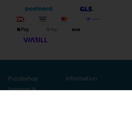
Puzzleshop
Information
Sognevejen 18
8380 Trige
Danmark
+45 86910300
info@puzzleshop.dk