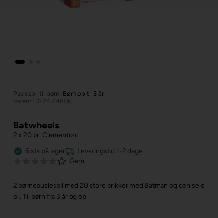
Puslespil til børn
»
Børn op til 3 år
Varenr.: 0224-24806
Batwheels
2 x 20 br. Clementoni
6
stk
på lager
Leveringstid 1-2 dage
Gem
2 børnepuslespil med 20 store brikker med Batman og den seje
bil.
Til børn fra 3 år og op