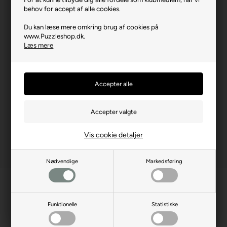
behov for accept af alle cookies.
Brikstørrelse i cm² (ca.)
3,3
Du kan læse mere omkring brug af cookies på
Kunstner
Karen Burke
www.Puzzleshop.dk.
Læs mere
Producentadresse
12475 N Rancho Vistoso,
Oro Valley, 85755, USA
Producent hjemmeside
masterpiecesinc.com
Advarsler
Ikke til børn under 3 år.
Indeholder små dele.
Vis cookie detaljer
Nødvendige
Markedsføring
Funktionelle
Statistiske