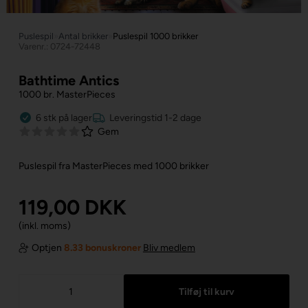
Puslespil
»
Antal brikker
»
Puslespil 1000 brikker
Varenr.: 0724-72448
Bathtime Antics
1000 br. MasterPieces
6
stk
på lager
Leveringstid 1-2 dage
Gem
Puslespil fra MasterPieces med 1000 brikker
119,00
DKK
(inkl. moms)
Optjen
8.33 bonuskroner
Bliv medlem