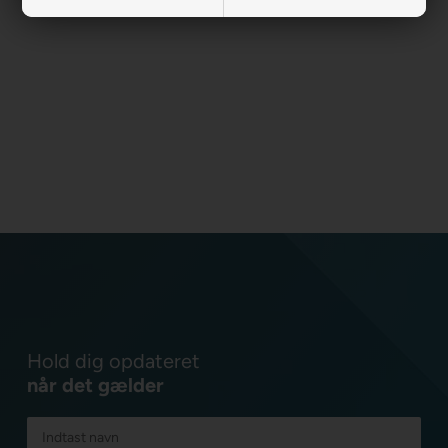
Hold dig opdateret
når det gælder