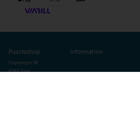
Puzzleshop
Information
Sognevejen 18
8380 Trige
Danmark
+45 86910300
info@puzzleshop.dk
CVR: DK29211752
Dine fordele
Google
E-mærket webshop