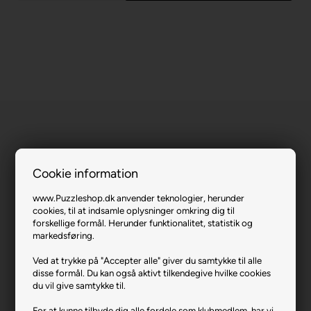
Cookie information
Bathtime Antics.
www.Puzzleshop.dk anvender teknologier, herunder
cookies, til at indsamle oplysninger omkring dig til
Varenr.: 0724-72448
forskellige formål. Herunder funktionalitet, statistik og
markedsføring.
Producent
MasterPieces
Antal brikker
1000
Ved at trykke på "Accepter alle" giver du samtykke til alle
disse formål. Du kan også aktivt tilkendegive hvilke cookies
Længde i cm (ca.)
68
du vil give samtykke til.
Bredde i cm (ca.)
49
For at kunne tilbyde dig alle fordele som klubmedlem, har vi