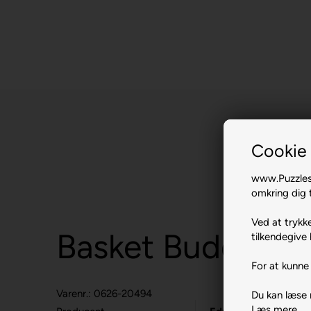
Cookie 
www.Puzzlesh
omkring dig t
Ved at trykke
Basket Buddies.
tilkendegive 
For at kunne 
Varenr.: 0626-20494
Du kan læse
Læs mere