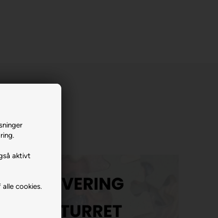
sninger
ring.
gså aktivt
 alle cookies.