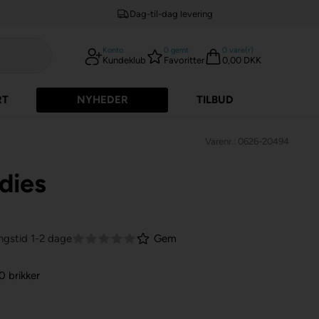
Dag-til-dag levering
Konto
0
gemt
0
vare(r)
Kundeklub
Favoritter
0,00 DKK
RT
NYHEDER
TILBUD
Varenr.: 0626-20494
dies
ngstid 1-2 dage
Gem
0 brikker