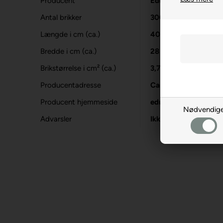
Producent
Educa
Antal brikker
300
Længde i cm (ca.)
40
Bredde i cm (ca.)
28
Brikstørrelse i cm² (ca.)
3,7
Producentadresse
Carrer d'Osona, 1, E
Producent hjemmeside
educaborras.com
Nødvendig
Advarsler
Ikke til børn under 3