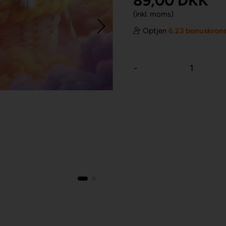
89,00
DKK
(inkl. moms)
Optjen
6.23 bonuskron
-