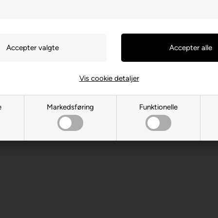
Vis cookie detaljer
S- 08192 Sant Quirze del Vallès
e
Markedsføring
Funktionelle
 år. Indeholder små dele.